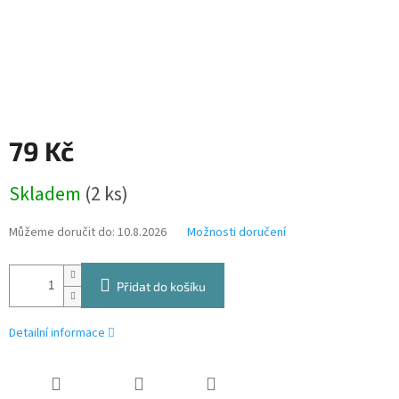
79 Kč
Měrná
Skladem
(2 ks)
cena:
Můžeme doručit do:
10.8.2026
Možnosti doručení
Přidat do košíku
Detailní informace