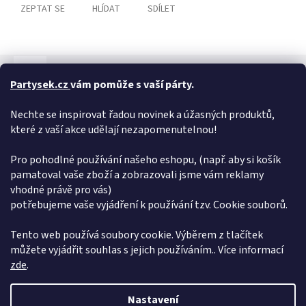
ZEPTAT SE
HLÍDAT
SDÍLET
Popis
Hodnocení
Diskuze
Partysek.cz
vám pomůže s vaší párty.
Detailní popis produktu
Nechte se inspirovat řadou novinek a úžasných produktů,
2 elegantní náramky k sobě dokonale ladí! Délka náramku: 30 cm
které z vaší akce udělají nezapomenutelnou!
(velikost je nastavitelná)
Pro pohodlné používání našeho eshopu, (např. aby si košík
Doplňkové parametry
pamatoval vaše zboží a zobrazovali jsme vám reklamy
vhodné právě pro vás)
Kategorie
:
Náramky
potřebujeme vaše vyjádření k používání tzv. Cookie souborů.
Hmotnost
:
0.005 kg
EAN
:
8590228091888
Tento web používá soubory cookie. Výběrem z tlačítek
můžete vyjádřit souhlas s jejich používáním.. Více informací
Z
zde
.
á
Vytvořil Shoptet
p
Nastavení