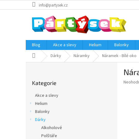
Přejít
info@partysek.cz
na
obsah
Blog
Akce a slevy
Helium
Balonky
Domů
Dárky
Náramky
Náramek - Bílé oko
P
Nára
o
Přeskočit
s
Průměr
Neohod
Kategorie
kategorie
t
hodnoce
r
produkt
Akce a slevy
a
je
Helium
0,0
n
z
Balonky
n
5
í
Dárky
hvězdič
p
Alkoholové
a
Polštáře