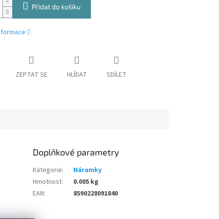
Přidat do košíku
informace
ZEPTAT SE
HLÍDAT
SDÍLET
Doplňkové parametry
Kategorie
:
Náramky
Hmotnost
:
0.005 kg
EAN
:
8590228091840