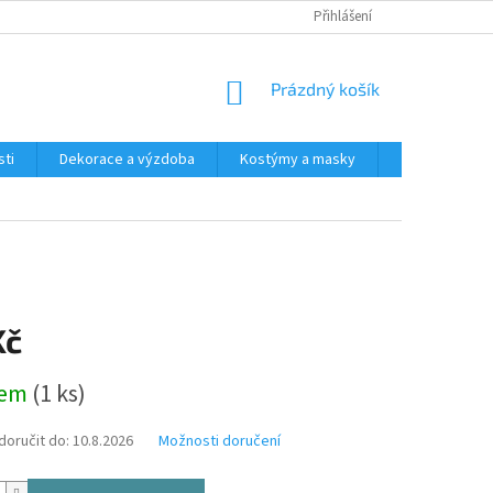
Přihlášení
NÁKUPNÍ
Prázdný košík
KOŠÍK
ti
Dekorace a výzdoba
Kostýmy a masky
Tématické pr
Kč
dem
(1 ks)
oručit do:
10.8.2026
Možnosti doručení