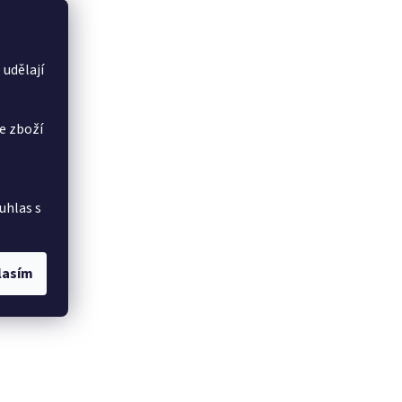
 udělají
e zboží
uhlas s
lasím