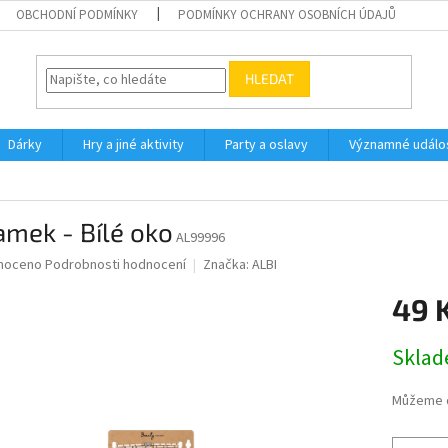
OBCHODNÍ PODMÍNKY
PODMÍNKY OCHRANY OSOBNÍCH ÚDAJŮ
HLEDAT
Dárky
Hry a jiné aktivity
Party a oslavy
Významné událos
mek - Bílé oko
AL99996
né
noceno
Podrobnosti hodnocení
Značka:
ALBI
ní
49 
u
Měrná
Skla
cena:
ek.
Můžeme d