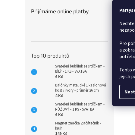
Partys
Přijímáme online platby
Nechte 
nezapo
Pro poh
a zobra
Top 10 produktů
potřebu
Svatební bublifuk se srdíčkem -
Tento w
BÍLÝ - 1 KS - SVATBA
jejich 
6 Kč
Balónky metalické 1 ks slonová
kost / ivory - průměr 26 cm
Nast
4 Kč
Svatební bublifuk se srdíčkem -
RŮŽOVÝ - 1 KS - SVATBA
6 Kč
Magnet značka Začátečník -
kruh
149 Kč