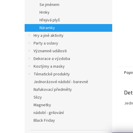
n
Se jménem
e
Hrnky
l
Hřejivá plyš
Náramky
Hry a jiné aktivity
Party a oslavy
Významné události
Dekorace a výzdoba
Kostýmy a masky
Popi
Tématické produkty
Jednorázové nádobí - barevné
Nafukovací předměty
Det
Slizy
Jedn
Magnetky
nádobí - grilování
Black Friday