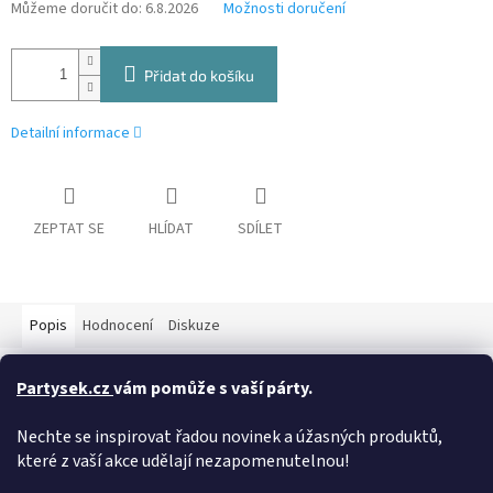
Můžeme doručit do:
6.8.2026
Možnosti doručení
Přidat do košíku
Detailní informace
ZEPTAT SE
HLÍDAT
SDÍLET
Popis
Hodnocení
Diskuze
Detailní popis produktu
Partysek.cz
vám pomůže s vaší párty.
Papírová maska známé filmové postavy z filmu STAR WARS.
Nechte se inspirovat řadou novinek a úžasných produktů,
Maska je velmi jednoduchá a lehce aplikovatelná proto je
které z vaší akce udělají nezapomenutelnou!
perfektní k pobavení na jakékoliv párty či oslavě. Párty maska je
vyrobena z velmi odolného kartonu a drží na obličeji pomocí