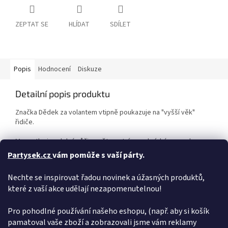
ZEPTAT SE
HLÍDAT
SDÍLET
Popis
Hodnocení
Diskuze
Detailní popis produktu
Značka Dědek za volantem vtipně poukazuje na "vyšší věk"
řidiče.
Magnetka je odolná vůči povětrnostním podmínkám, snadno
omyvatelná a na autě se udrží i při vysoké rychlosti.
Partysek.cz
vám pomůže s vaší párty.
PARAMETRY
Nechte se inspirovat řadou novinek a úžasných produktů,
které z vaší akce udělají nezapomenutelnou!
Výška
14 cm
Šířka
13 cm
Hmotnost
30 g
Pro pohodlné používání našeho eshopu, (např. aby si košík
pamatoval vaše zboží a zobrazovali jsme vám reklamy
Doplňkové parametry