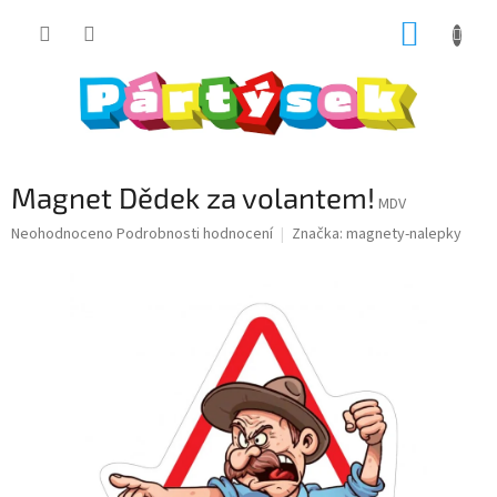
Přejít
NÁKUP
na
obsah
KOŠÍK
Magnet Dědek za volantem!
MDV
Průměrné
Neohodnoceno
Podrobnosti hodnocení
Značka:
magnety-nalepky
hodnocení
produktu
je
0,0
z
5
hvězdiček.