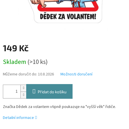
149 Kč
Měrná
Skladem
(>10 ks)
cena:
Můžeme doručit do:
10.8.2026
Možnosti doručení
Přidat do košíku
Značka Dědek za volantem vtipně poukazuje na "vyšší věk" řidiče.
Detailní informace