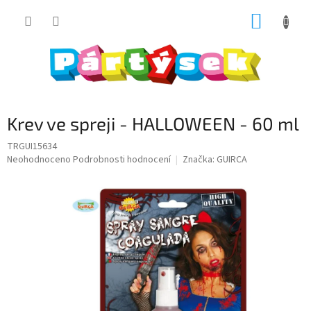
Přejít
NÁKUP
na
obsah
KOŠÍK
Krev ve spreji - HALLOWEEN - 60 ml
TRGUI15634
Průměrné
Neohodnoceno
Podrobnosti hodnocení
Značka:
GUIRCA
hodnocení
produktu
je
0,0
z
5
hvězdiček.