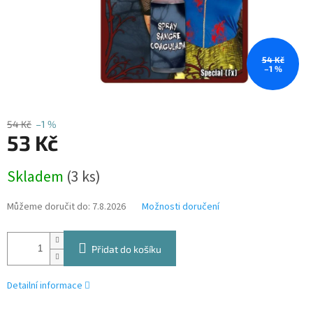
54 Kč
–1 %
54 Kč
–1 %
53 Kč
Měrná
Skladem
(3 ks)
cena:
Můžeme doručit do:
7.8.2026
Možnosti doručení
Přidat do košíku
Detailní informace