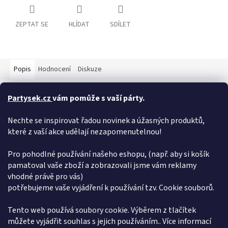
ZEPTAT SE
HLÍDAT
SDÍLET
Popis
Hodnocení
Diskuze
Detailní popis produktu
Partysek.cz
vám pomůže s vaší párty.
Krev ve spreji - HALLOWEEN - 60 ml Jdete na Halloween party za
Nechte se inspirovat řadou novinek a úžasných produktů,
zoombie a potřebujete opravdu hodně umělé krve? Použijte
které z vaší akce udělají nezapomenutelnou!
umělou krev ve spreji a naneste ji na kostým i na tělo co hrdlo
ráčí. Upozornění: Nedoporučuje se osobám mladším 14let.
Obsah balení: 60 ml
Pro pohodlné používání našeho eshopu, (např. aby si košík
pamatoval vaše zboží a zobrazovali jsme vám reklamy
Doplňkové parametry
vhodné právě pro vás)
potřebujeme vaše vyjádření k používání tzv. Cookie souborů.
Kategorie
:
Významné události
EAN
:
8434077156346
Tento web používá soubory cookie. Výběrem z tlačítek
můžete vyjádřit souhlas s jejich používáním.. Více informací