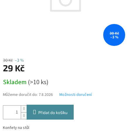
30 Kč
–3 %
30 Kč
–3 %
29 Kč
Měrná
Skladem
(>10 ks)
cena:
Můžeme doručit do:
7.8.2026
Možnosti doručení
Přidat do košíku
Konfety na stůl