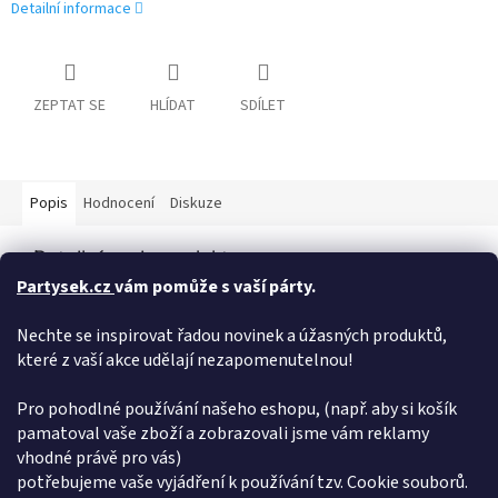
Detailní informace
ZEPTAT SE
HLÍDAT
SDÍLET
Popis
Hodnocení
Diskuze
Detailní popis produktu
Partysek.cz
vám pomůže s vaší párty.
Dekorační papírové konfety ve tvaru koleček světlé modré
barvy. Světle modré kulaté konfety jsou krásným doplňkem na
Nechte se inspirovat řadou novinek a úžasných produktů,
svatební hostiny, narození chlapečka, párty baby shower nebo
které z vaší akce udělají nezapomenutelnou!
jakoukoli jinou párty ve světle modré barvě. Konfety jsou také
vhodné k naplnění balónku k oznámení pohlaví očekávaného
miminka, kdy při jeho prasknutí vytvoří úžasný efekt.
Pro pohodlné používání našeho eshopu, (např. aby si košík
pamatoval vaše zboží a zobrazovali jsme vám reklamy
Doplňkové parametry
vhodné právě pro vás)
potřebujeme vaše vyjádření k používání tzv. Cookie souborů.
Kategorie
:
Girlandy a konfety