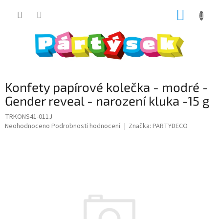
Přejít
NÁKUP
na
obsah
KOŠÍK
Konfety papírové kolečka - modré -
Gender reveal - narození kluka -15 g
TRKONS41-011J
Průměrné
Neohodnoceno
Podrobnosti hodnocení
Značka:
PARTYDECO
hodnocení
produktu
je
0,0
z
5
hvězdiček.