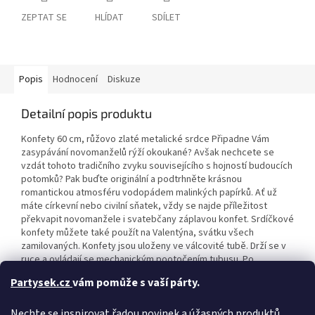
ZEPTAT SE
HLÍDAT
SDÍLET
Popis
Hodnocení
Diskuze
Detailní popis produktu
Konfety 60 cm, růžovo zlaté metalické srdce Připadne Vám
zasypávání novomanželů rýží okoukané? Avšak nechcete se
vzdát tohoto tradičního zvyku souvisejícího s hojností budoucích
potomků? Pak buďte originální a podtrhněte krásnou
romantickou atmosféru vodopádem malinkých papírků. Ať už
máte církevní nebo civilní sňatek, vždy se najde příležitost
překvapit novomanžele i svatebčany záplavou konfet. Srdíčkové
konfety můžete také použít na Valentýna, svátku všech
zamilovaných. Konfety jsou uloženy ve válcovité tubě. Drží se v
ruce a ovládají se mechanickým pootočením tubusu. Po
vystřelení vyletí růžovo zlaté metalické srdíčka do výšky 5 až 8
Partysek.cz
vám pomůže s vaší párty.
metrů a rozptýlí se do okolí. Iniciace: stlačený vzduch Tubus: kov
Manipulace: pootočení Max délka odpálení: 8 m Bezpečnost:
Nechte se inspirovat řadou novinek a úžasných produktů,
konfety lze použít ve venkovních i vnitřních prostorách.