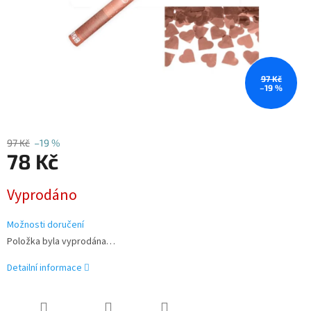
97 Kč
–19 %
97 Kč
–19 %
78 Kč
Měrná
Vyprodáno
cena:
Možnosti doručení
Položka byla vyprodána…
Detailní informace