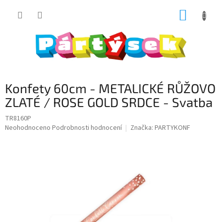
Přejít
NÁKUP
na
obsah
KOŠÍK
Konfety 60cm - METALICKÉ RŮŽOVO
ZLATÉ / ROSE GOLD SRDCE - Svatba
TR8160P
Průměrné
Neohodnoceno
Podrobnosti hodnocení
Značka:
PARTYKONF
hodnocení
produktu
je
0,0
z
5
hvězdiček.