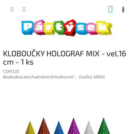
Přejít
NÁKUP
na
obsah
KOŠÍK
KLOBOUČKY HOLOGRAF MIX - vel.16
cm - 1 ks
CZAP120
Průměrné
Neohodnoceno
Podrobnosti hodnocení
Značka:
ARPEX
hodnocení
produktu
je
0,0
z
5
hvězdiček.