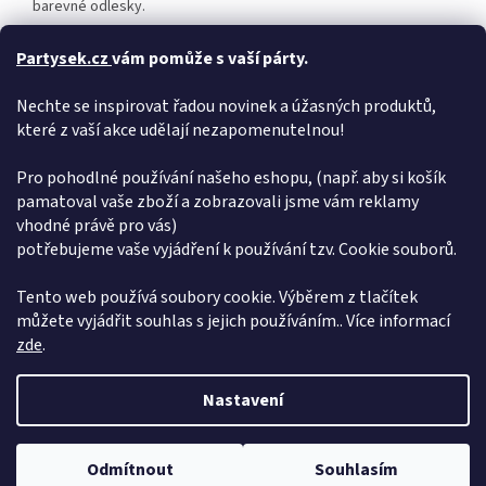
barevné odlesky.
Tyto kloboučky jsou skvělým doplňkem pro různé oslavy a akce,
Partysek.cz
vám pomůže s vaší párty.
jako jsou narozeniny, večírky, karnevaly nebo festivaly. Mohou
být použity jako součást kostýmu, doplněk k tématickým
Nechte se inspirovat řadou novinek a úžasných produktů,
událostem nebo prostě jako zábavný a výrazný doplněk na
které z vaší akce udělají nezapomenutelnou!
hlavě.
Cena je uvedena za 1ks kloboučku.
Pro pohodlné používání našeho eshopu, (např. aby si košík
pamatoval vaše zboží a zobrazovali jsme vám reklamy
Doplňkové parametry
vhodné právě pro vás)
potřebujeme vaše vyjádření k používání tzv. Cookie souborů.
Kategorie
:
Narozeniny
EAN
:
5901157438881
Tento web používá soubory cookie. Výběrem z tlačítek
můžete vyjádřit souhlas s jejich používáním.. Více informací
Z
zde
.
á
Vytvořil Shoptet
p
Nastavení
a
t
Copyright 2026
Pártýsek
. Všechna práva vyhrazena.
Upravit
í
Dovolená od 6. 7. do 10. 7. 2026. Objednávky přijímáme bez omezení,
Odmítnout
Souhlasím
nastavení cookies
expedice proběhne 15. 7. 2026. Děkujeme za pochopení