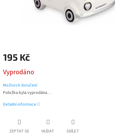
195 Kč
Měrná
Vyprodáno
cena:
Možnosti doručení
Položka byla vyprodána…
Detailní informace
ZEPTAT SE
HLÍDAT
SDÍLET