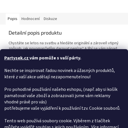
Popis
Hodnocení
Diskuze
Detailní popis produktu
Chystáte se letos na svatbu a hledáte originální a zároveň vtipný
způsob, jak novomanželům darovat peníze? A líbí se vám nápad
přispět jim na jejich svatební cestu? Tato keramická pokladnička
Partysek.cz
vám pomůže s vaší párty.
bude tou správnou volbou: peníze můžete vložit dovnitř autíčka
nebo roličku bankovky přivázat dozadu nad SPZ Novomanželé.
Nechte se inspirovat řadou novinek a úžasných produktů,
Autíčko má na spodní straně otvor pro pozdější vyndání
nastřádaných peněz. Rozměry: 9 cm × 8,5 cm ×15 cm Materiál:
které z vaší akce udělají nezapomenutelnou!
keramika
Pro pohodlné používání našeho eshopu, (např. aby si košík
Doplňkové parametry
pamatoval vaše zboží a zobrazovali jsme vám reklamy
vhodné právě pro vás)
Kategorie
:
Svatby
potřebujeme vaše vyjádření k používání tzv. Cookie souborů.
EAN
:
8590228087997
Položka byla vyprodána…
Tento web používá soubory cookie. Výběrem z tlačítek
můžete vyjádřit souhlas s jejich používáním.. Více informací