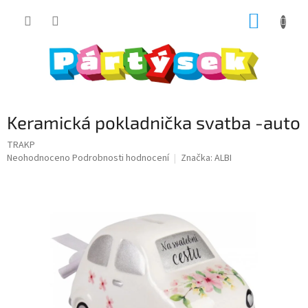
Přejít
NÁKUP
na
obsah
KOŠÍK
Keramická pokladnička svatba -auto
TRAKP
Průměrné
Neohodnoceno
Podrobnosti hodnocení
Značka:
ALBI
hodnocení
produktu
je
0,0
z
5
hvězdiček.