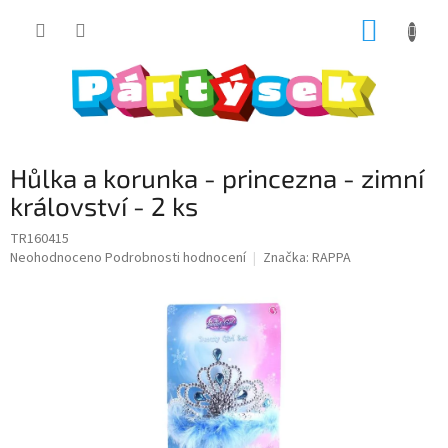
Přejít
NÁKUP
na
obsah
KOŠÍK
Hůlka a korunka - princezna - zimní
království - 2 ks
TR160415
Průměrné
Neohodnoceno
Podrobnosti hodnocení
Značka:
RAPPA
hodnocení
produktu
je
0,0
z
5
hvězdiček.