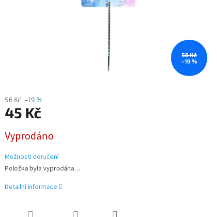
56 Kč
–19 %
56 Kč
–19 %
45 Kč
Měrná
Vyprodáno
cena:
Možnosti doručení
Položka byla vyprodána…
Detailní informace