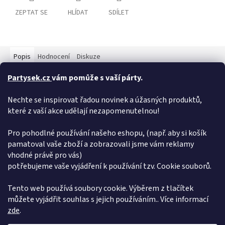
ZEPTAT SE
HLÍDAT
SDÍLET
Popis
Hodnocení
Diskuze
Partysek.cz
vám pomůže s vaší párty.
Detailní popis produktu
Nechte se inspirovat řadou novinek a úžasných produktů,
Sada pro sněhové princezny. Korunka je zdobena modrými
prvky a společně s hůlkou je dekorována blankytně modrým
které z vaší akce udělají nezapomenutelnou!
peřím. Perfektní doplňky ke kostýmu sněhové princezny!
Pro pohodlné používání našeho eshopu, (např. aby si košík
Doplňkové parametry
pamatoval vaše zboží a zobrazovali jsme vám reklamy
vhodné právě pro vás)
Kategorie
:
Tématické produkty
potřebujeme vaše vyjádření k používání tzv. Cookie souborů.
EAN
:
8590687160415
Položka byla vyprodána…
Tento web používá soubory cookie. Výběrem z tlačítek
můžete vyjádřit souhlas s jejich používáním.. Více informací
Z
zde
.
á