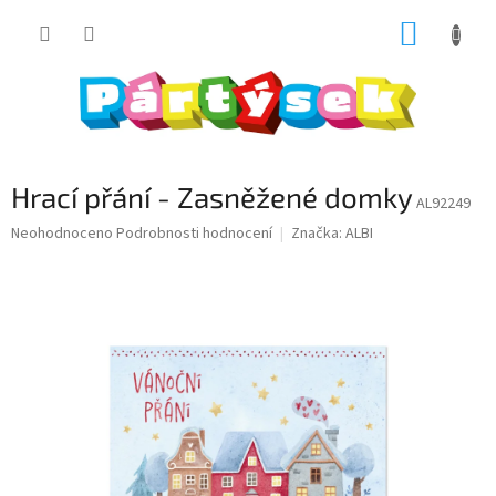
Přejít
NÁKUP
na
obsah
KOŠÍK
Hrací přání - Zasněžené domky
AL92249
Průměrné
Neohodnoceno
Podrobnosti hodnocení
Značka:
ALBI
hodnocení
produktu
je
0,0
z
5
hvězdiček.