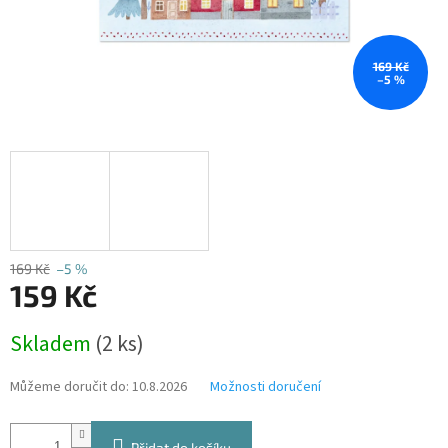
169 Kč
–5 %
169 Kč
–5 %
159 Kč
Měrná
Skladem
(2 ks)
cena:
Můžeme doručit do:
10.8.2026
Možnosti doručení
Přidat do košíku