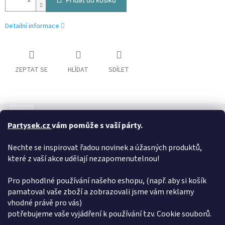
Detailní informace
ZEPTAT SE
HLÍDAT
SDÍLET
Popis
Hodnocení
Diskuze
Partysek.cz
vám pomůže s vaší párty.
Detailní popis produktu
Nechte se inspirovat řadou novinek a úžasných produktů,
Po otevření začne hrát melodie Vánoční přání - David Deyl &
které z vaší akce udělají nezapomenutelnou!
Kristína.
Pro pohodlné používání našeho eshopu, (např. aby si košík
Doplňkové parametry
pamatoval vaše zboží a zobrazovali jsme vám reklamy
vhodné právě pro vás)
Kategorie
:
Přáníčka
potřebujeme vaše vyjádření k používání tzv. Cookie souborů.
Hmotnost
:
0.05 kg