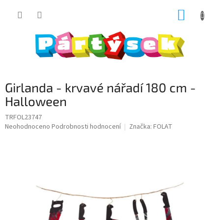
Přejít
NÁKUP
na
obsah
KOŠÍK
Girlanda - krvavé nářadí 180 cm -
Halloween
TRFOL23747
Průměrné
Neohodnoceno
Podrobnosti hodnocení
Značka:
FOLAT
hodnocení
produktu
je
0,0
z
5
hvězdiček.