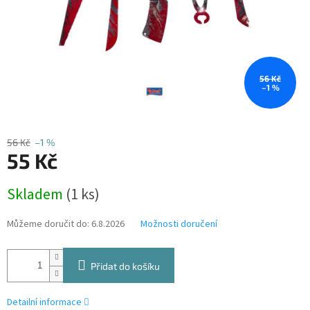
56 Kč
–1 %
56 Kč
–1 %
55 Kč
Měrná
Skladem
(1 ks)
cena:
Můžeme doručit do:
6.8.2026
Možnosti doručení
Přidat do košíku
Detailní informace