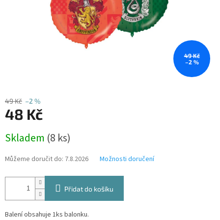
49 Kč
–2 %
49 Kč
–2 %
48 Kč
Měrná
Skladem
(8 ks)
cena:
Můžeme doručit do:
7.8.2026
Možnosti doručení
Přidat do košíku
Balení obsahuje 1ks balonku.