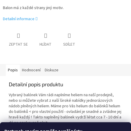
Balon má z každé strany jiný motiv.
Detailní informace
ZEPTAT SE
HLÍDAT
SDÍLET
Popis
Hodnocení
Diskuze
Detailní popis produktu
Vybraný balónek Vám rádi naplníme heliem na naší prodejně,
nebo si můžete vybrat z naší široké nabídky jednorázových
nádob plněných heliem. Máme pro Vás helium do balónků helium
do balónků < pro vlastní použití - ovladání je snadné a zvládne jej
hravě každý ! Takto naplněný balónek vydrží létat cca 7 - 10 dní a
dá se opakovaně plnit.