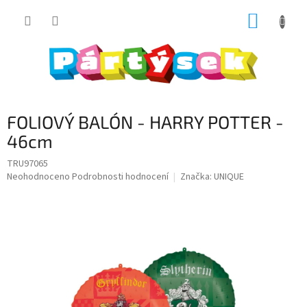
Přejít
NÁKUP
na
obsah
KOŠÍK
FOLIOVÝ BALÓN - HARRY POTTER -
46cm
TRU97065
Průměrné
Neohodnoceno
Podrobnosti hodnocení
Značka:
UNIQUE
hodnocení
produktu
je
0,0
z
5
hvězdiček.