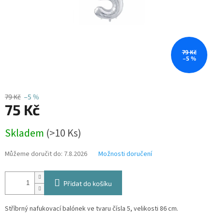
79 Kč
–5 %
79 Kč
–5 %
75 Kč
Měrná
Skladem
(>10 Ks)
cena:
Můžeme doručit do:
7.8.2026
Možnosti doručení
Přidat do košíku
Stříbrný nafukovací balónek ve tvaru čísla 5, velikosti 86 cm.