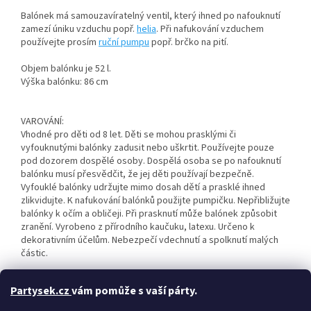
Balónek má samouzavíratelný ventil, který ihned po nafouknutí
zamezí úniku vzduchu popř.
helia
. Při nafukování vzduchem
používejte prosím
ruční pumpu
popř. brčko na pití.
Objem balónku je 52 l.
Výška balónku: 86 cm
VAROVÁNÍ:
Vhodné pro děti od 8 let. Děti se mohou prasklými či
vyfouknutými balónky zadusit nebo uškrtit. Používejte pouze
pod dozorem dospělé osoby. Dospělá osoba se po nafouknutí
balónku musí přesvědčit, že jej děti používají bezpečně.
Vyfouklé balónky udržujte mimo dosah dětí a prasklé ihned
zlikvidujte. K nafukování balónků použijte pumpičku. Nepřibližujte
balónky k očím a obličeji. Při prasknutí může balónek způsobit
zranění. Vyrobeno z přírodního kaučuku, latexu. Určeno k
dekorativním účelům. Nebezpečí vdechnutí a spolknutí malých
částic.
Uvedená cena je za 1 ks. Dodáváme v sáčku.
Partysek.cz
vám pomůže s vaší párty.
Doplňkové parametry