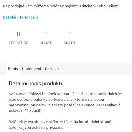
Na prodejně Vám můžeme balónek naplnit vzduchem nebo heliem.
Detailní informace
ZEPTAT SE
HLÍDAT
SDÍLET
Popis
Hodnocení
Diskuze
Detailní popis produktu
Nafukovací fóliový balónek ve tvaru čísla 5 - Hitem posledních let
jsou oblíbené balónky ve tvaru číslic, které oživí celou
narozeninovou oslavu a zajisté potěší oslavence. Narozeninová
oslava může začít!
Balónek je vyroben ze stříbrné fólie. Na horní i dolní straně
balónku jsou očka na přivázání.