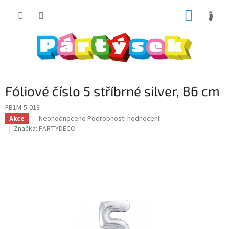
Přejít
NÁKUP
na
obsah
KOŠÍK
Fóliové číslo 5 stříbrné silver, 86 cm
FB1M-5-018
Průměrné
Neohodnoceno
Podrobnosti hodnocení
Akce
hodnocení
Značka:
PARTYDECO
produktu
je
0,0
z
5
hvězdiček.