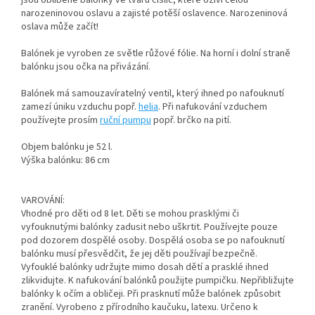
jsou oblíbené balónky ve tvaru číslic, které oživí celou
narozeninovou oslavu a zajisté potěší oslavence. Narozeninová
oslava může začít!
Balónek je vyroben ze světle růžové fólie. Na horní i dolní straně
balónku jsou očka na přivázání.
Balónek má samouzavíratelný ventil, který ihned po nafouknutí
zamezí úniku vzduchu popř.
helia
. Při nafukování vzduchem
používejte prosím
ruční pumpu
popř. brčko na pití.
Objem balónku je 52 l.
Výška balónku: 86 cm
VAROVÁNÍ:
Vhodné pro děti od 8 let. Děti se mohou prasklými či
vyfouknutými balónky zadusit nebo uškrtit. Používejte pouze
pod dozorem dospělé osoby. Dospělá osoba se po nafouknutí
balónku musí přesvědčit, že jej děti používají bezpečně.
Vyfouklé balónky udržujte mimo dosah dětí a prasklé ihned
zlikvidujte. K nafukování balónků použijte pumpičku. Nepřibližujte
balónky k očím a obličeji. Při prasknutí může balónek způsobit
zranění. Vyrobeno z přírodního kaučuku, latexu. Určeno k