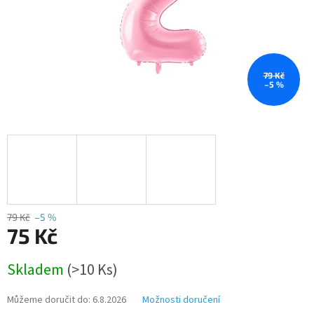
79 Kč
–5 %
79 Kč
–5 %
75 Kč
Měrná
Skladem
(>10 Ks)
cena:
Můžeme doručit do:
6.8.2026
Možnosti doručení