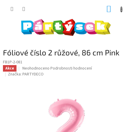
Přejít
NÁKUP
na
obsah
KOŠÍK
Fóliové číslo 2 růžové, 86 cm Pink
FB1P-2-081
Průměrné
Neohodnoceno
Podrobnosti hodnocení
Akce
hodnocení
Značka:
PARTYDECO
produktu
je
0,0
z
5
hvězdiček.