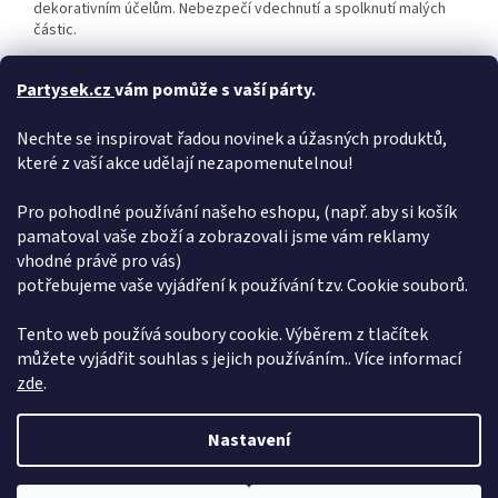
dekorativním účelům. Nebezpečí vdechnutí a spolknutí malých
částic.
Uvedená cena je za 1 ks. Dodáváme v sáčku.
Partysek.cz
vám pomůže s vaší párty.
Doplňkové parametry
Nechte se inspirovat řadou novinek a úžasných produktů,
Kategorie
:
Světle růžová čísla 86 cm.
které z vaší akce udělají nezapomenutelnou!
EAN
:
5902230794979
Barva
:
Světle růžová
Pro pohodlné používání našeho eshopu, (např. aby si košík
pamatoval vaše zboží a zobrazovali jsme vám reklamy
Šířka
:
vhodné právě pro vás)
Výška
:
860 mm
potřebujeme vaše vyjádření k používání tzv. Cookie souborů.
Hloubka
:
Hmotnost
:
0.08 kg
Tento web používá soubory cookie. Výběrem z tlačítek
můžete vyjádřit souhlas s jejich používáním.. Více informací
Z
zde
.
á
Vytvořil Shoptet
p
Nastavení
a
t
Copyright 2026
Pártýsek
. Všechna práva vyhrazena.
Upravit