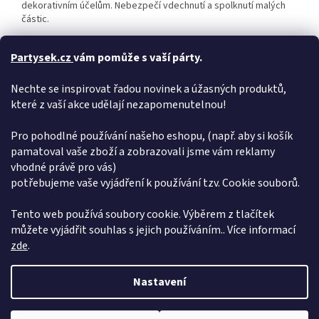
dekorativním účelům. Nebezpečí vdechnutí a spolknutí malých
částic.
Uvedená cena je za 1 ks. Dodáváme v sáčku.
Partysek.cz
vám pomůže s vaší párty.
Doplňkové parametry
Nechte se inspirovat řadou novinek a úžasných produktů,
Kategorie
:
Rosegold 86 cm
které z vaší akce udělají nezapomenutelnou!
EAN
:
5902230771369
Barva
:
Rosegold
Pro pohodlné používání našeho eshopu, (např. aby si košík
pamatoval vaše zboží a zobrazovali jsme vám reklamy
Šířka
:
vhodné právě pro vás)
Výška
:
860 mm
potřebujeme vaše vyjádření k používání tzv. Cookie souborů.
Hloubka
:
Hmotnost
:
0.08 kg
Tento web používá soubory cookie. Výběrem z tlačítek
můžete vyjádřit souhlas s jejich používáním.. Více informací
Z
zde
.
á
Vytvořil Shoptet
p
Nastavení
a
t
Copyright 2026
Pártýsek
. Všechna práva vyhrazena.
Upravit