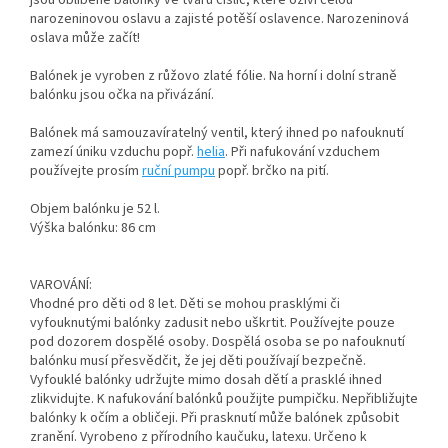
jsou oblíbené balónky ve tvaru číslic, které oživí celou
narozeninovou oslavu a zajisté potěší oslavence. Narozeninová
oslava může začít!
Balónek je vyroben z růžovo zlaté fólie. Na horní i dolní straně
balónku jsou očka na přivázání.
Balónek má samouzavíratelný ventil, který ihned po nafouknutí
zamezí úniku vzduchu popř.
helia
. Při nafukování vzduchem
používejte prosím
ruční pumpu
popř. brčko na pití.
Objem balónku je 52 l.
Výška balónku: 86 cm
VAROVÁNÍ:
Vhodné pro děti od 8 let. Děti se mohou prasklými či
vyfouknutými balónky zadusit nebo uškrtit. Používejte pouze
pod dozorem dospělé osoby. Dospělá osoba se po nafouknutí
balónku musí přesvědčit, že jej děti používají bezpečně.
Vyfouklé balónky udržujte mimo dosah dětí a prasklé ihned
zlikvidujte. K nafukování balónků použijte pumpičku. Nepřibližujte
balónky k očím a obličeji. Při prasknutí může balónek způsobit
zranění. Vyrobeno z přírodního kaučuku, latexu. Určeno k