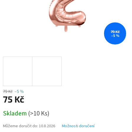
79 Kč
–5 %
79 Kč
–5 %
75 Kč
Měrná
Skladem
(>10 Ks)
cena:
Můžeme doručit do:
10.8.2026
Možnosti doručení