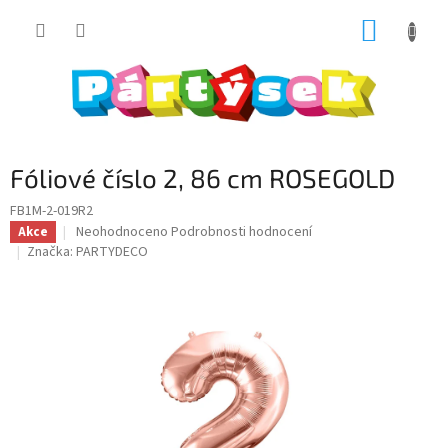
Přejít
NÁKUP
na
obsah
KOŠÍK
Fóliové číslo 2, 86 cm ROSEGOLD
FB1M-2-019R2
Průměrné
Neohodnoceno
Podrobnosti hodnocení
Akce
hodnocení
Značka:
PARTYDECO
produktu
je
0,0
z
5
hvězdiček.