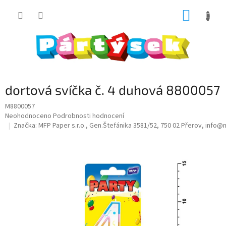
Přejít
NÁKUP
na
obsah
KOŠÍK
dortová svíčka č. 4 duhová 8800057
M8800057
Průměrné
Neohodnoceno
Podrobnosti hodnocení
hodnocení
Značka:
MFP Paper s.r.o., Gen.Štefánika 3581/52, 750 02 Přerov, info
produktu
je
0,0
z
5
hvězdiček.