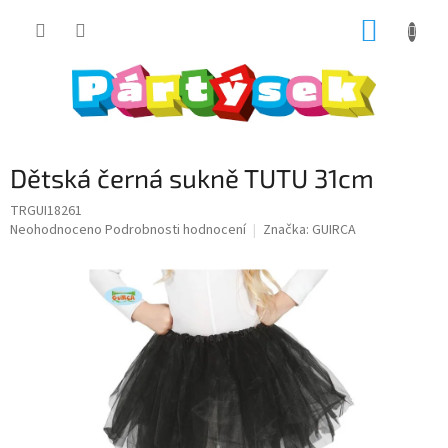
Přejít
NÁKUP
na
obsah
KOŠÍK
Dětská černá sukně TUTU 31cm
TRGUI18261
Průměrné
Neohodnoceno
Podrobnosti hodnocení
Značka:
GUIRCA
hodnocení
produktu
je
0,0
z
5
hvězdiček.