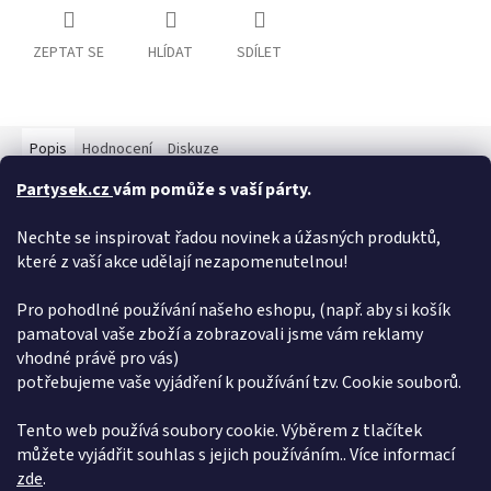
ZEPTAT SE
HLÍDAT
SDÍLET
Popis
Hodnocení
Diskuze
Partysek.cz
vám pomůže s vaší párty.
Detailní popis produktu
Nechte se inspirovat řadou novinek a úžasných produktů,
Černá Tutu sukýnka je vhodná pro malé i větší slečny na
které z vaší akce udělají nezapomenutelnou!
karneval. Skvěle může doplnit také kostým čertice nebo s ní
lehce vytvoříte Váš halloweenský či čarodějnický kostým. V pase
je opatřena pružnou gumou a je dlouhá 31 cm.
Pro pohodlné používání našeho eshopu, (např. aby si košík
pamatoval vaše zboží a zobrazovali jsme vám reklamy
Doplňkové parametry
vhodné právě pro vás)
potřebujeme vaše vyjádření k používání tzv. Cookie souborů.
Kategorie
:
Kostýmy a masky
EAN
:
8434077182611
Tento web používá soubory cookie. Výběrem z tlačítek
můžete vyjádřit souhlas s jejich používáním.. Více informací
Z
zde
.