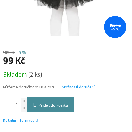
105 Kč
–5 %
105 Kč
–5 %
99 Kč
Měrná
Skladem
(2 ks)
cena:
Můžeme doručit do:
10.8.2026
Možnosti doručení
Přidat do košíku
Detailní informace