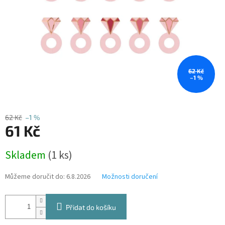
62 Kč
–1 %
62 Kč
–1 %
61 Kč
Měrná
Skladem
(1 ks)
cena:
Můžeme doručit do:
6.8.2026
Možnosti doručení
Přidat do košíku