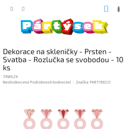
Přejít
NÁKUP
na
obsah
KOŠÍK
Dekorace na skleničky - Prsten -
Svatba - Rozlučka se svobodou - 10
ks
TRWSZ9
Průměrné
Neohodnoceno
Podrobnosti hodnocení
Značka:
PARTYDECO
hodnocení
produktu
je
0,0
z
5
hvězdiček.