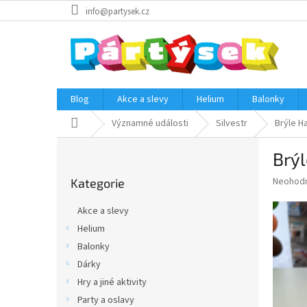
Přejít
info@partysek.cz
na
obsah
Blog
Akce a slevy
Helium
Balonky
Domů
Významné události
Silvestr
Brýle Ha
P
Brýl
o
Přeskočit
s
Průměr
Neohod
Kategorie
kategorie
t
hodnoce
r
produkt
Akce a slevy
a
je
Helium
0,0
n
z
Balonky
n
5
í
Dárky
hvězdič
p
Hry a jiné aktivity
a
Party a oslavy