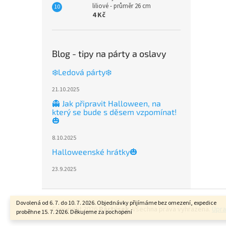
liliové - průměr 26 cm
4 Kč
Blog - tipy na párty a oslavy
❄️Ledová párty❄️
21.10.2025
👻 Jak připravit Halloween, na
který se bude s děsem vzpomínat!
🎃
8.10.2025
Halloweenské hrátky🎃
23.9.2025
Z
á
Dovolená od 6. 7. do 10. 7. 2026. Objednávky přijímáme bez omezení, expedice
Copyright 2026
Pártýsek
. Všechna práva vyhrazena.
Upra
proběhne 15. 7. 2026. Děkujeme za pochopení
p