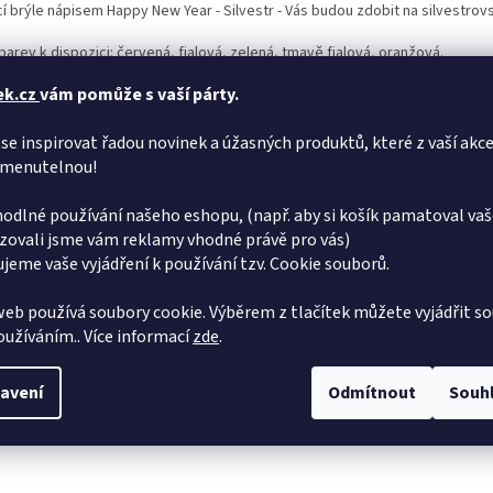
cí brýle nápisem Happy New Year - Silvestr - Vás budou zdobit na silvestrov
barev k dispozici: červená, fialová, zelená, tmavě fialová, oranžová.
ek.cz
vám pomůže s vaší párty.
enou variantu napište prosím do poznámky k objednávce. Pokud by jste nev
dové dostupnosti.
se inspirovat řadou novinek a úžasných produktů, které z vaší akce
d Vámi vybraná varianta/barva nebude skladem, budeme Vás co nejrychleji
menutelnou!
odlné používání našeho eshopu, (např. aby si košík pamatoval vaš
zovali jsme vám reklamy vhodné právě pro vás)
jeme vaše vyjádření k používání tzv. Cookie souborů.
eb používá soubory cookie. Výběrem z tlačítek můžete vyjádřit so
používáním.. Více informací
zde
.
avení
Odmítnout
Souh