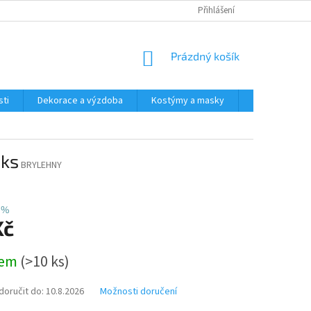
Přihlášení
NÁKUPNÍ
Prázdný košík
KOŠÍK
ti
Dekorace a výzdoba
Kostýmy a masky
Tématické pr
 ks
BRYLEHNY
 %
Kč
dem
(>10 ks)
oručit do:
10.8.2026
Možnosti doručení