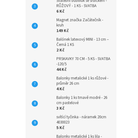
Svatební bublifuk se srdíčkem -
RŮŽOVÝ - 1 KS - SVATBA
6 Kč
Magnet značka Začátečník -
kruh
149 Kč
Balónek latexový MINI - 13 cm –
Černá 1 KS
2 Kč
PRSKAVKY 70 CM - 5 KS - SVATBA
-120/5
44 Kč
Balonky metalické 1 ks růžové -
průměr 26 cm
4 Kč
Balonky 1 ks tmavě modré - 26
cm pastelové
3 Kč
svítící tyčinka - náramek 20cm
4030023
5 Kč
Balonky metalické 1 ks lila -