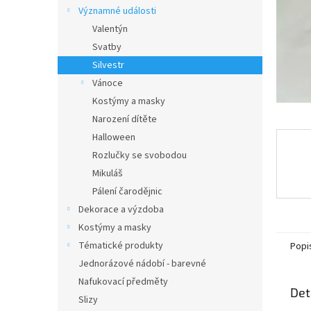
n
Významné události
e
Valentýn
l
Svatby
Silvestr
Vánoce
Kostýmy a masky
Narození dítěte
Halloween
Rozlučky se svobodou
Mikuláš
Pálení čarodějnic
Dekorace a výzdoba
Kostýmy a masky
Tématické produkty
Popi
Jednorázové nádobí - barevné
Nafukovací předměty
Det
Slizy