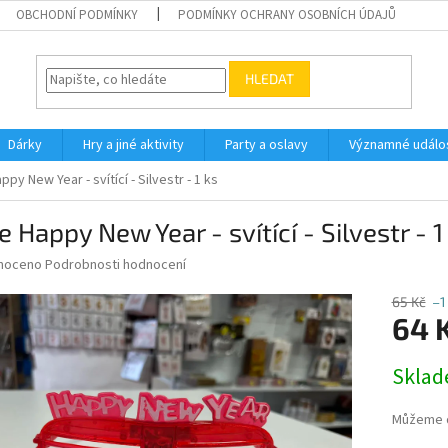
OBCHODNÍ PODMÍNKY
PODMÍNKY OCHRANY OSOBNÍCH ÚDAJŮ
HLEDAT
Dárky
Hry a jiné aktivity
Party a oslavy
Významné událos
ppy New Year - svítící - Silvestr - 1 ks
e Happy New Year - svítící - Silvestr - 1
né
noceno
Podrobnosti hodnocení
ní
u
65 Kč
–1
64 
Měrná
Skla
cena:
ek.
Můžeme d