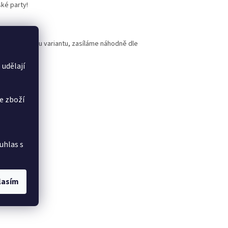
ské party!
ybrali žádnou variantu, zasíláme náhodně dle
 udělají
 informovat.
e zboží
uhlas s
lasím