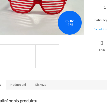
Svítící b
65 Kč
–1 %
Detailní 
TISK
s
Hodnocení
Diskuze
ailní popis produktu