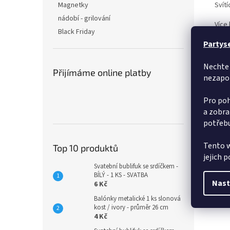
Svítí
Magnetky
nádobí - grilování
Více 
Black Friday
Partys
Zvol
skla
Nechte 
Přijímáme online platby
Poku
nezapo
Pro poh
a zobra
potřebu
Tento w
Top 10 produktů
jejich 
Svatební bublifuk se srdíčkem -
BÍLÝ - 1 KS - SVATBA
Nast
6 Kč
Balónky metalické 1 ks slonová
kost / ivory - průměr 26 cm
4 Kč