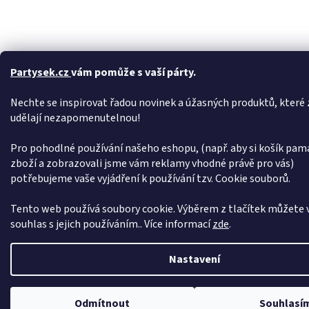
Partysek.cz
vám pomůže s vaší párty.
Nechte se inspirovat řadou novinek a úžasných produktů, které z
udělají nezapomenutelnou!
Pro pohodlné používání našeho eshopu, (např. aby si košík pam
zboží a zobrazovali jsme vám reklamy vhodné právě pro vás)
potřebujeme vaše vyjádření k používání tzv. Cookie souborů.
Tento web používá soubory cookie. Výběrem z tlačítek můžete v
souhlas s jejich používáním.. Více informací
zde
.
Nastavení
Dovolená od 6. 7. do 10. 7. 2026. Objednávky přijímáme bez omezení, expedice pro
Odmítnout
Souhlasí