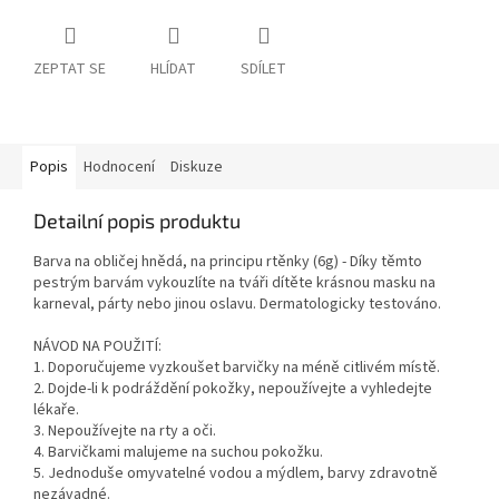
ZEPTAT SE
HLÍDAT
SDÍLET
Popis
Hodnocení
Diskuze
Detailní popis produktu
Barva na obličej hnědá, na principu rtěnky (6g) - Díky těmto
pestrým barvám vykouzlíte na tváři dítěte krásnou masku na
karneval, párty nebo jinou oslavu. Dermatologicky testováno.
NÁVOD NA POUŽITÍ:
1. Doporučujeme vyzkoušet barvičky na méně citlivém místě.
2. Dojde-li k podráždění pokožky, nepoužívejte a vyhledejte
lékaře.
3. Nepoužívejte na rty a oči.
4. Barvičkami malujeme na suchou pokožku.
5. Jednoduše omyvatelné vodou a mýdlem, barvy zdravotně
nezávadné.