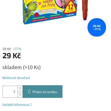
35 Kč
–17 %
35 Kč
–17 %
29 Kč
Měrná
skladem
(>10 Ks)
cena:
Možnosti doručení
Přidat do košíku
Detailní informace