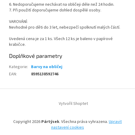
6. Nedoporučujeme nechávat na obličeji déle než 24 hodin.
7. Při použití doporučujeme dohled dospělé osoby.
VAROVÁNÍ:
Nevhodné pro děti do 3 let, nebezpečí spolknutí malých částí.
Uvedená cena je za 1 ks. Všech 12 ks je baleno v papírové
krabičce.
Doplňkové parametry
Kategorie
:
Barvy na obličej
EAN
:
8595138592746
Z
á
Vytvořil Shoptet
p
a
t
Copyright 2026
Pártýsek
. Všechna práva vyhrazena.
Upravit
í
nastavení cookies