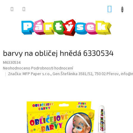
Přejít
NÁKUP
na
obsah
KOŠÍK
barvy na obličej hnědá 6330534
M6330534
Průměrné
Neohodnoceno
Podrobnosti hodnocení
hodnocení
Značka:
MFP Paper s.r.o., Gen.Štefánika 3581/52, 750 02 Přerov, info
produktu
je
0,0
z
5
hvězdiček.