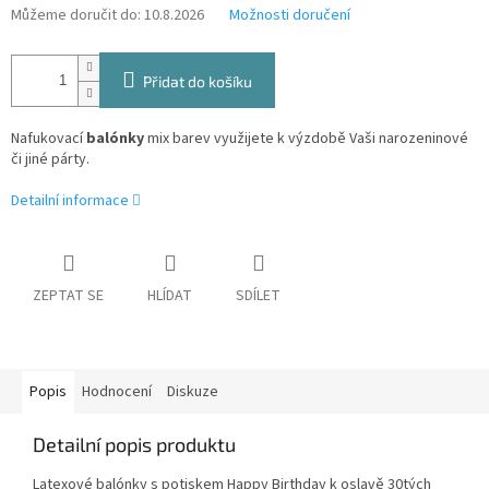
Můžeme doručit do:
10.8.2026
Možnosti doručení
Přidat do košíku
Nafukovací
balónky
mix barev využijete k výzdobě Vaši narozeninové
či jiné párty.
Detailní informace
ZEPTAT SE
HLÍDAT
SDÍLET
Popis
Hodnocení
Diskuze
Detailní popis produktu
Latexové balónky s potiskem Happy Birthday k oslavě 30tých