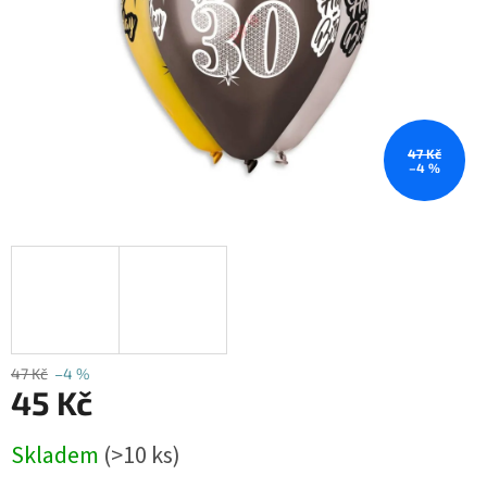
47 Kč
–4 %
47 Kč
–4 %
45 Kč
Měrná
Skladem
(>10 ks)
cena: