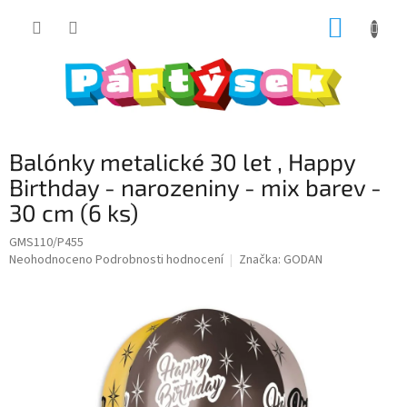
Přejít
NÁKUP
na
obsah
KOŠÍK
Balónky metalické 30 let , Happy
Birthday - narozeniny - mix barev -
30 cm (6 ks)
GMS110/P455
Průměrné
Neohodnoceno
Podrobnosti hodnocení
Značka:
GODAN
hodnocení
produktu
je
0,0
z
5
hvězdiček.