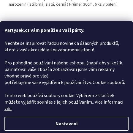
narozenin ( stříbrná, zlatá, černá ) Průměr 30cm, 6 ks v balení.
Nafukovací
balónky
mix barev využijete k výzdobě Vaši
Partysek.cz
vám pomůže s vaší párty.
narozeninové či jiné párty. Balónky o velikosti 30 cm můžete
nafouknout vzduchem nebo
<_heliem z naší
Nechte se inspirovat řadou novinek a úžasných produktů,
nabídky.
Balónky
jsou baleny v sáčku po 6ti kusech. Cena za
které z vaší akce udělají nezapomenutelnou!
balení 6 ks.
Pro pohodlné používání našeho eshopu, (např. aby si košík
pamatoval vaše zboží a zobrazovali jsme vám reklamy
Doplňkové parametry
vhodné právě pro vás)
potřebujeme vaše vyjádření k používání tzv. Cookie souborů.
Kategorie
:
18
EAN
:
8021886316896
Tento web používá soubory cookie. Výběrem z tlačítek
můžete vyjádřit souhlas s jejich používáním.. Více informací
Z
zde
.
á
Vytvořil Shoptet
p
Nastavení
a