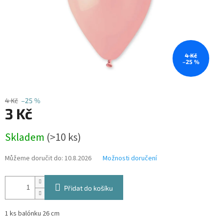
4 Kč
–25 %
4 Kč
–25 %
3 Kč
Měrná
Skladem
(>10 ks)
cena:
Můžeme doručit do:
10.8.2026
Možnosti doručení
Přidat do košíku
1 ks balónku 26 cm