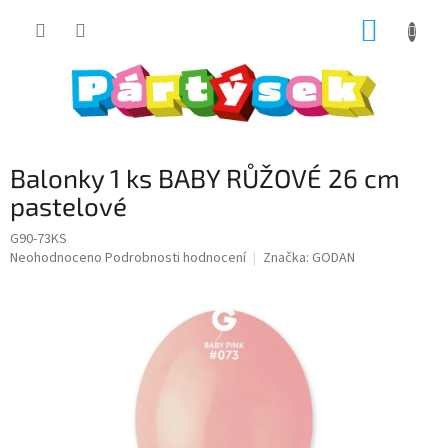
Přejít
NÁKUP
na
obsah
KOŠÍK
Balonky 1 ks BABY RŮŽOVÉ 26 cm
pastelové
G90-73KS
Průměrné
Neohodnoceno
Podrobnosti hodnocení
Značka:
GODAN
hodnocení
produktu
je
0,0
z
5
hvězdiček.