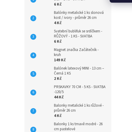
6 Kč
Balónky metalické 1 ks slonová
kost / ivory - průměr 26 cm
4 Kč
Svatební bublifuk se srdíčkem -
RŮŽOVÝ - 1 KS - SVATBA
6 Kč
Magnet značka Začátečník -
kruh
149 Kč
Balónek latexový MINI - 13 cm –
Černá 1 KS
2 Kč
PRSKAVKY 70 CM - 5 KS - SVATBA
-120/5
44 Kč
Balonky metalické 1 ks růžové -
průměr 26 cm
4 Kč
Balonky 1 ks tmavě modré - 26
cm pastelové