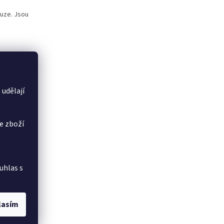
uze. Jsou
 udělají
e zboží
á bude
ž
uhlas s
lasím