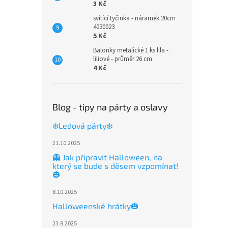
3 Kč
svítící tyčinka - náramek 20cm
4030023
5 Kč
Balonky metalické 1 ks lila -
liliové - průměr 26 cm
4 Kč
Blog - tipy na párty a oslavy
❄️Ledová párty❄️
21.10.2025
👻 Jak připravit Halloween, na
který se bude s děsem vzpomínat!
🎃
8.10.2025
Halloweenské hrátky🎃
23.9.2025