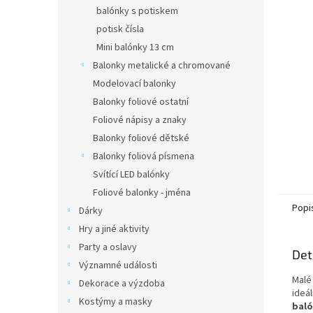
n
balónky s potiskem
e
potisk čísla
l
Mini balónky 13 cm
Balonky metalické a chromované
Modelovací balonky
Balonky foliové ostatní
Foliové nápisy a znaky
Balonky foliové dětské
Balonky foliová písmena
Svítící LED balónky
Foliové balonky - jména
Popi
Dárky
Hry a jiné aktivity
Party a oslavy
Det
Významné události
Malé
Dekorace a výzdoba
ideál
Kostýmy a masky
baló