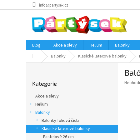
Přejít
info@partysek.cz
na
obsah
Blog
Akce a slevy
Helium
Balonky
Domů
Balonky
Klasické latexové balonky
P
Baló
o
Přeskočit
s
Průměr
Neohod
Kategorie
kategorie
t
hodnoce
r
produkt
Akce a slevy
a
je
Helium
0,0
n
z
Balonky
n
5
í
Balonky foliová čísla
hvězdič
p
Klasické latexové balonky
a
Pastelové 26 cm