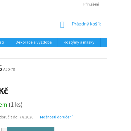
Přihlášení
NÁKUPNÍ
Prázdný košík
KOŠÍK
ti
Dekorace a výzdoba
Kostýmy a masky
Tématické pr
S
A50-79
Kč
dem
(1 ks)
oručit do:
7.8.2026
Možnosti doručení