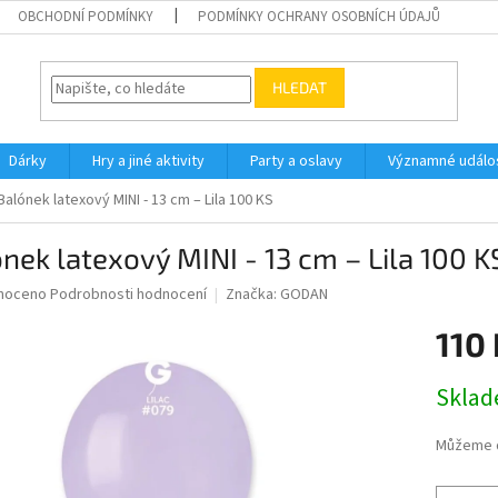
OBCHODNÍ PODMÍNKY
PODMÍNKY OCHRANY OSOBNÍCH ÚDAJŮ
HLEDAT
Dárky
Hry a jiné aktivity
Party a oslavy
Významné událos
Balónek latexový MINI - 13 cm – Lila 100 KS
nek latexový MINI - 13 cm – Lila 100 K
né
noceno
Podrobnosti hodnocení
Značka:
GODAN
ní
110 
u
Měrná
Skla
cena:
ek.
Můžeme d