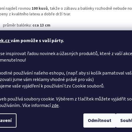
lení najdeš rovnou
100 kusů
, takže o zábavu a balónky rozhodně nebude no
eny z kvalitního latexu a dobře drží tvar.
průměr balónku:
cca 13 cm
balení:
100 ks
ek.cz
vám pomůže s vaší párty.
ideální na dekorace, oslavy i tvoření
se inspirovat řadou novinek a úžasných produktů, které z vaší akce
malé balónky = velká paráda
menutelnou!
latexový materiál
odlné používání našeho eshopu, (např. aby si košík pamatoval vaš
zovali jsme vám reklamy vhodné právě pro vás)
ip od Pártýska
: Smíchej je s většími balónky a vytvoř profi dekoraci, kter
jeme vaše vyjádření k používání tzv. Cookie souborů.
dat jako od eventového kouzelníka.
pozornění:
Po nafouknutí héliem vydrží létat jen
několik desítek minut a
eb používá soubory cookie. Výběrem z tlačítek můžete vyjádřit so
málně hodinu
, takže nejsou vhodné pro dlouhodobou héliovou výzdobu.
používáním.. Více informací
zde
.
avení
Odmítnout
Souh