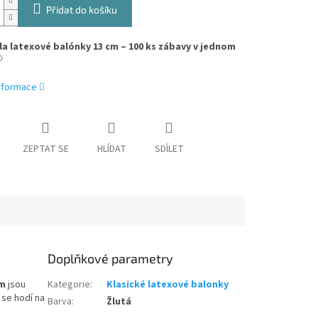
Přidat do košíku
ila latexové balónky 13 cm – 100 ks zábavy v jednom

informace
ZEPTAT SE
HLÍDAT
SDÍLET
Doplňkové parametry
cm
jsou
Kategorie
:
Klasické latexové balonky
 se hodí na
Barva
:
Žlutá