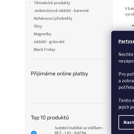
Tématické produkty
V ba
Jednorázové nádobí - barevné
vyrob
Nafukovací předměty
Slizy
Magnetky
Partys
nádobí - grilování
Black Friday
Nechte 
nezapo
Přijímáme online platby
Pro poh
a zobra
💡
T
potřebu
vypa
⚠️
U
Tento w
maxi
jejich 
Top 10 produktů
Nast
Svatební bublifuk se srdíčkem -
BÍLÝ - 1 KS - SVATBA