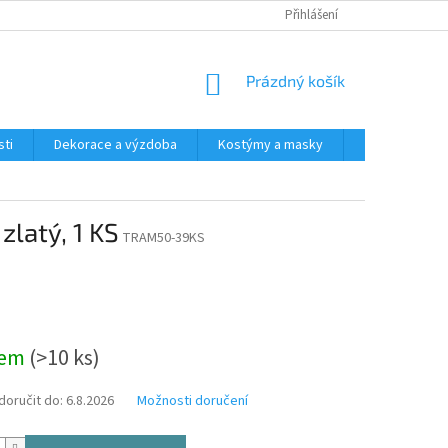
Přihlášení
NÁKUPNÍ
Prázdný košík
KOŠÍK
ti
Dekorace a výzdoba
Kostýmy a masky
Tématické pr
zlatý, 1 KS
TRAM50-39KS
dem
(>10 ks)
oručit do:
6.8.2026
Možnosti doručení