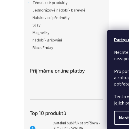
Tématické produkty
Jednorázové nádobí - barevné
Nafukovací předměty
Slizy
Magnetky
Partys
nádobí - grilování
Black Friday
Nechte 
nezapo
Přijímáme online platby
Pro poh
a zobra
potřebu
Tento w
jejich 
Top 10 produktů
Nast
Svatební bublifuk se srdíčkem -
BÍLÝ - 1 KS - SVATBA