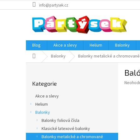
Přejít
info@partysek.cz
na
obsah
Blog
Akce a slevy
Helium
Balonky
Domů
Balonky
Balonky metalické a chromované
P
Baló
o
Přeskočit
s
Průměr
Neohod
Kategorie
kategorie
t
hodnoce
r
produkt
Akce a slevy
a
je
Helium
0,0
n
z
Balonky
n
5
í
Balonky foliová čísla
hvězdič
p
Klasické latexové balonky
a
Balonky metalické a chromované