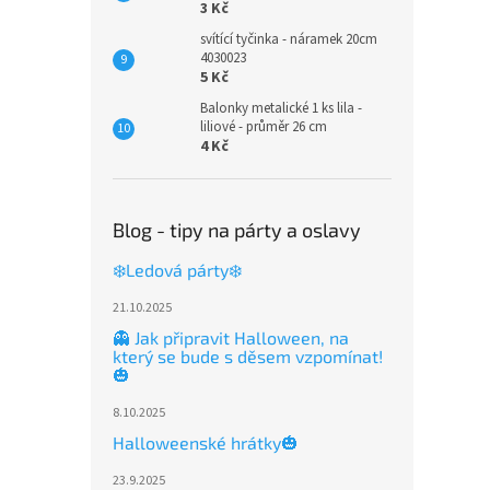
3 Kč
svítící tyčinka - náramek 20cm
4030023
5 Kč
Balonky metalické 1 ks lila -
liliové - průměr 26 cm
4 Kč
Blog - tipy na párty a oslavy
❄️Ledová párty❄️
21.10.2025
👻 Jak připravit Halloween, na
který se bude s děsem vzpomínat!
🎃
8.10.2025
Halloweenské hrátky🎃
23.9.2025