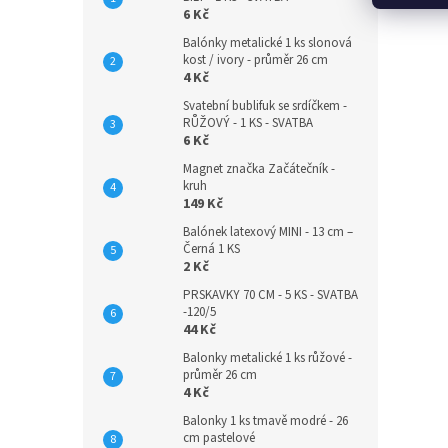
6 Kč
Balónky metalické 1 ks slonová
kost / ivory - průměr 26 cm
4 Kč
Svatební bublifuk se srdíčkem -
RŮŽOVÝ - 1 KS - SVATBA
6 Kč
Magnet značka Začátečník -
kruh
149 Kč
Balónek latexový MINI - 13 cm –
Černá 1 KS
2 Kč
PRSKAVKY 70 CM - 5 KS - SVATBA
-120/5
44 Kč
Balonky metalické 1 ks růžové -
průměr 26 cm
4 Kč
Balonky 1 ks tmavě modré - 26
cm pastelové