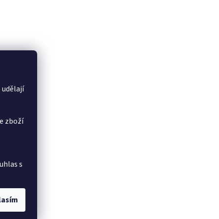
 udělají
e zboží
uhlas s
lasím