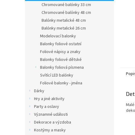
n
Chromované balónky 33 cm
e
Chromované balónky 48 cm
l
Balónky metalické 48 cm
Balónky metalické 26 cm
Modelovací balonky
Balonky foliové ostatní
Foliové nápisy a znaky
Balonky foliové dětské
Balonky foliová písmena
Popi
Svítící LED balónky
Foliové balonky - jména
Dárky
Det
Hry a jiné aktivity
Malé
Party a oslavy
deko
Významné události
Dekorace a výzdoba
Kostýmy a masky