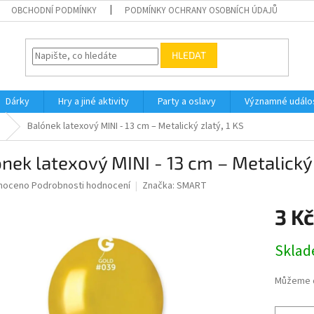
OBCHODNÍ PODMÍNKY
PODMÍNKY OCHRANY OSOBNÍCH ÚDAJŮ
HLEDAT
Dárky
Hry a jiné aktivity
Party a oslavy
Významné událos
Balónek latexový MINI - 13 cm – Metalický zlatý, 1 KS
nek latexový MINI - 13 cm – Metalický 
né
noceno
Podrobnosti hodnocení
Značka:
SMART
ní
3 Kč
u
Měrná
Skla
cena:
ek.
Můžeme d