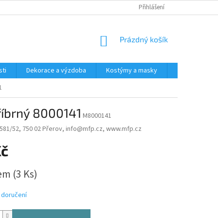
Přihlášení
NÁKUPNÍ
Prázdný košík
KOŠÍK
ti
Dekorace a výzdoba
Kostýmy a masky
Tématické pr
1
tříbrný 8000141
M8000141
 3581/52, 750 02 Přerov, info@mfp.cz, www.mfp.cz
Kč
dem
(3 Ks)
 doručení