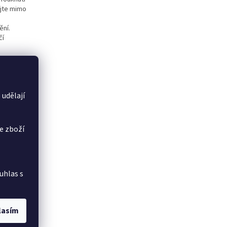
ujte mimo
ění.
čí
 udělají
e zboží
uhlas s
lasím