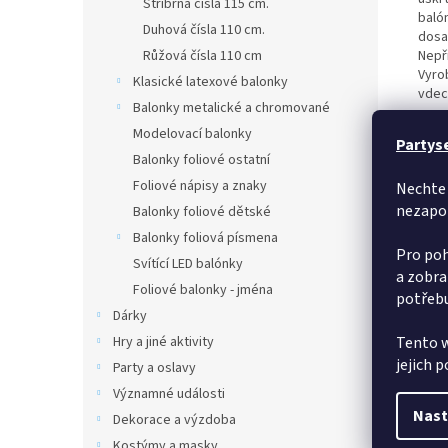
Stříbrná čísla 115 cm.
baló
Duhová čísla 110 cm.
dosah
Nepři
Růžová čísla 110 cm
Vyro
Klasické latexové balonky
vdech
Balonky metalické a chromované
Uved
Modelovací balonky
Partys
Balonky foliové ostatní
Foliové nápisy a znaky
Nechte 
nezapo
Balonky foliové dětské
Balonky foliová písmena
Pro poh
Svítící LED balónky
a zobra
Foliové balonky - jména
potřebu
Dárky
Hry a jiné aktivity
Tento w
jejich 
Party a oslavy
Významné události
Nast
Dekorace a výzdoba
Kostýmy a masky