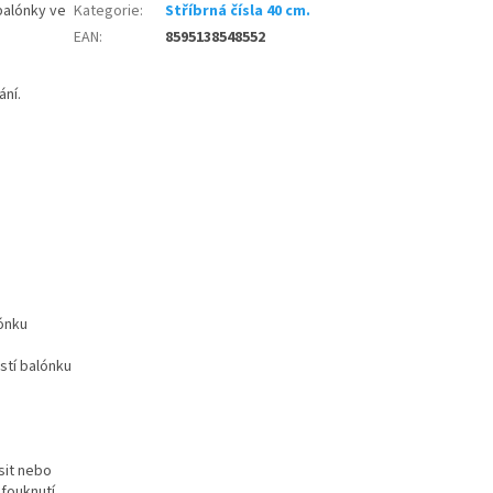
 balónky ve
Kategorie
:
Stříbrná čísla 40 cm.
EAN
:
8595138548552
ání.
lónku
stí balónku
sit nebo
fouknutí