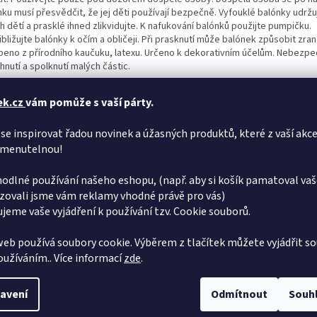
nku musí přesvědčit, že jej děti používají bezpečně. Vyfouklé balónky udrž
 dětí a prasklé ihned zlikvidujte. K nafukování balónků použijte pumpičku.
bližujte balónky k očím a obličeji. Při prasknutí může balónek způsobit zran
beno z přírodního kaučuku, latexu. Určeno k dekorativním účelům. Nebezpe
nutí a spolknutí malých částic.
ená cena je za 1 ks. Dodáváme v sáčku.
ek.cz
vám pomůže s vaší párty.
se inspirovat řadou novinek a úžasných produktů, které z vaší akce
menutelnou!
odlné používání našeho eshopu, (např. aby si košík pamatoval vaš
zovali jsme vám reklamy vhodné právě pro vás)
jeme vaše vyjádření k používání tzv. Cookie souborů.
eb používá soubory cookie. Výběrem z tlačítek můžete vyjádřit so
používáním.. Více informací
zde
.
avení
Odmítnout
Souh