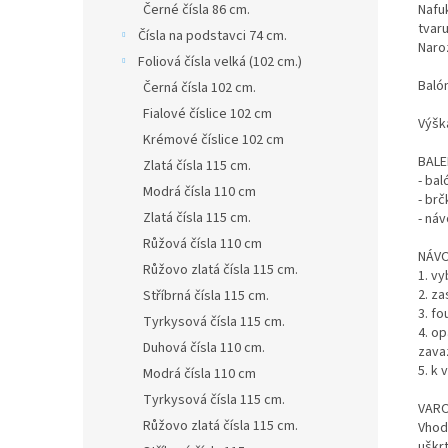
Nafuk
Černé čísla 86 cm.
tvaru
Čísla na podstavci 74 cm.
Naro
Foliová čísla velká (102 cm.)
Balón
Černá čísla 102 cm.
Fialové číslice 102 cm
Výšk
Krémové číslice 102 cm
BALE
Zlatá čísla 115 cm.
- ba
Modrá čísla 110 cm
- br
Zlatá čísla 115 cm.
- ná
Růžová čísla 110 cm
NÁVO
Růžovo zlatá čísla 115 cm.
1. v
2. z
Stříbrná čísla 115 cm.
3. f
Tyrkysová čísla 115 cm.
4. o
Duhová čísla 110 cm.
zava
5. k
Modrá čísla 110 cm
Tyrkysová čísla 115 cm.
VARO
Růžovo zlatá čísla 115 cm.
Vhod
uškr