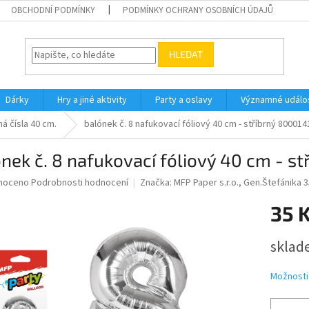
OBCHODNÍ PODMÍNKY
PODMÍNKY OCHRANY OSOBNÍCH ÚDAJŮ
HLEDAT
Dárky
Hry a jiné aktivity
Party a oslavy
Významné událos
ná čísla 40 cm.
balónek č. 8 nafukovací fóliový 40 cm - stříbrný 800014
nek č. 8 nafukovací fóliový 40 cm - s
né
noceno
Podrobnosti hodnocení
Značka:
MFP Paper s.r.o., Gen.Štefánika
ní
35 
u
Měrná
skla
cena:
ek.
Možnosti