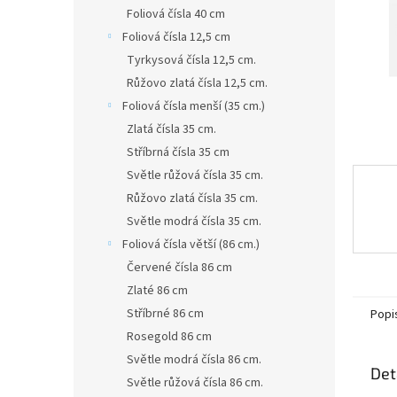
n
Foliová čísla 40 cm
e
Foliová čísla 12,5 cm
l
Tyrkysová čísla 12,5 cm.
Růžovo zlatá čísla 12,5 cm.
Foliová čísla menší (35 cm.)
Zlatá čísla 35 cm.
Stříbrná čísla 35 cm
Světle růžová čísla 35 cm.
Růžovo zlatá čísla 35 cm.
Světle modrá čísla 35 cm.
Foliová čísla větší (86 cm.)
Červené čísla 86 cm
Zlaté 86 cm
Stříbrné 86 cm
Popi
Rosegold 86 cm
Světle modrá čísla 86 cm.
Det
Světle růžová čísla 86 cm.