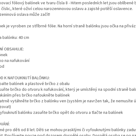
ovací fóliový balónek ve tvaru čísla 8 - Hitem posledních let jsou oblíbené
 číslic, které oživí celou narozeninovou oslavu a zajisté potěší oslavence.
zeninová oslava může začít!
ek je vyroben ze stříbrné fólie. Na horní straně balónku jsou očka na přiváz
a balónku: 40 cm
NÍ OBSAHUJE:
lónek
čko na nafukování
vod
D K NAFOUKNUTÍ BALÓNKU:
ybalte balónek a plastové brčko z obalu
asuňte brčko do otvoru k nafukování, který je umístěný na spodní straně ba
oukáním přes brčko nafoukněte balónek
patrně vytáhněte brčko z balónku ven (systém je navržen tak, že nemusíte ú
zovat)
 vyfouknutí balónku zasuňte brčko opět do otvoru a tlačte na balónek
VÁNÍ:
né pro děti od 8 let. Děti se mohou prasklými či vyfouknutými balónky zadu
tit. Používejte pouze pod dozorem dospělé osoby. Dospělá osoba se po na