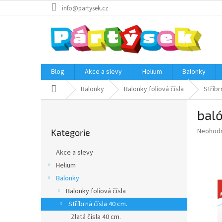
Přejít
info@partysek.cz
na
obsah
Blog
Akce a slevy
Helium
Balonky
Domů
Balonky
Balonky foliová čísla
Stříbr
P
baló
o
Přeskočit
s
Průměr
Neohod
Kategorie
kategorie
t
hodnoce
r
produkt
Akce a slevy
a
je
Helium
0,0
n
z
Balonky
n
5
í
Balonky foliová čísla
hvězdič
p
Stříbrná čísla 40 cm.
a
Zlatá čísla 40 cm.