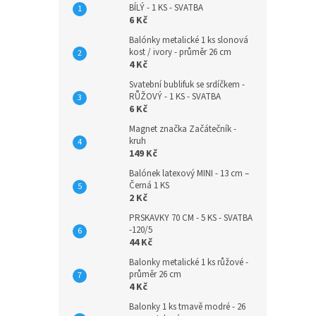
BÍLÝ - 1 KS - SVATBA
6 Kč
Balónky metalické 1 ks slonová
kost / ivory - průměr 26 cm
4 Kč
Svatební bublifuk se srdíčkem -
RŮŽOVÝ - 1 KS - SVATBA
6 Kč
Magnet značka Začátečník -
kruh
149 Kč
Balónek latexový MINI - 13 cm –
Černá 1 KS
2 Kč
PRSKAVKY 70 CM - 5 KS - SVATBA
-120/5
44 Kč
Balonky metalické 1 ks růžové -
průměr 26 cm
4 Kč
Balonky 1 ks tmavě modré - 26