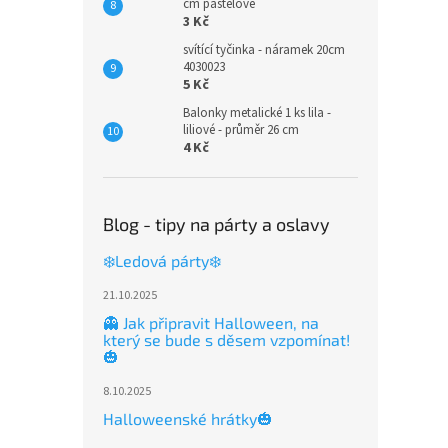
cm pastelové
3 Kč
svítící tyčinka - náramek 20cm
4030023
5 Kč
Balonky metalické 1 ks lila -
liliové - průměr 26 cm
4 Kč
Blog - tipy na párty a oslavy
❄️Ledová párty❄️
21.10.2025
👻 Jak připravit Halloween, na
který se bude s děsem vzpomínat!
🎃
8.10.2025
Halloweenské hrátky🎃