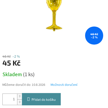
46 Kč
–2 %
46 Kč
–2 %
45 Kč
Měrná
Skladem
(1 ks)
cena:
Můžeme doručit do:
10.8.2026
Možnosti doručení
Přidat do košíku