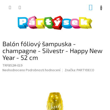
Přejít
NÁKUP
na
obsah
KOŠÍK
Balón fóliový šampuska -
champagne - Silvestr - Happy New
Year - 52 cm
TRFB52M-019
Průměrné
Neohodnoceno
Podrobnosti hodnocení
Značka:
PARTYDECO
hodnocení
produktu
je
0,0
z
5
hvězdiček.