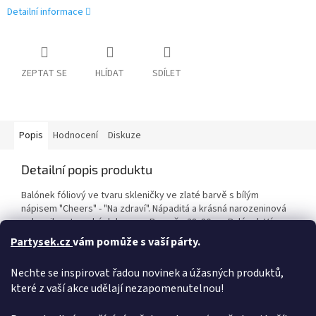
Detailní informace
ZEPTAT SE
HLÍDAT
SDÍLET
Popis
Hodnocení
Diskuze
Detailní popis produktu
Balónek fóliový ve tvaru skleničky ve zlaté barvě s bílým
nápisem "Cheers" - "Na zdraví". Nápaditá a krásná narozeninová
nebo silvestrovská dekorace. Rozměr: 28x80 cm Balónek Vám
rádi naplníme heliem na naší prodejně, nebo si můžete vybrat z
Partysek.cz
vám pomůže s vaší párty.
naší široké nabídky jednorázových nádob plněných heliem.
Máme pro Vás helium do balónků helium do balónků < pro vlastní
Nechte se inspirovat řadou novinek a úžasných produktů,
použití - ovladání je snadné a zvládne jej hravě každý ! Takto
které z vaší akce udělají nezapomenutelnou!
naplněný balónek vydrží létat cca 7-10 dní a dá se opakovaně
plnit. Balonek lze nafouknout také vzduchem pomocí