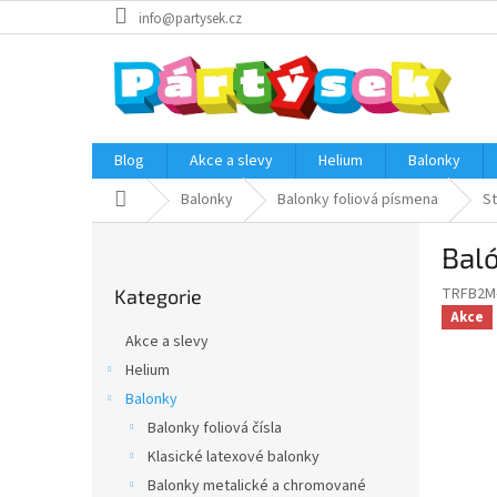
Přejít
info@partysek.cz
na
obsah
Blog
Akce a slevy
Helium
Balonky
Domů
Balonky
Balonky foliová písmena
St
P
Baló
o
Přeskočit
s
TRFB2M-
Kategorie
kategorie
t
Akce
r
Akce a slevy
a
Helium
n
Balonky
n
í
Balonky foliová čísla
p
Klasické latexové balonky
a
Balonky metalické a chromované