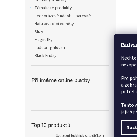
Kostýmy a masky
Tématické produkty
Jednorázové nádobí - barevné
Nafukovací předměty
Slizy
Magnetky
Partys
nádobí - grilování
Black Friday
Nechte 
nezapo
Pro poh
Přijímáme online platby
a zobra
potřebu
Tento w
jejich 
Top 10 produktů
Nast
Svatební bublifuk se srdíčkem -