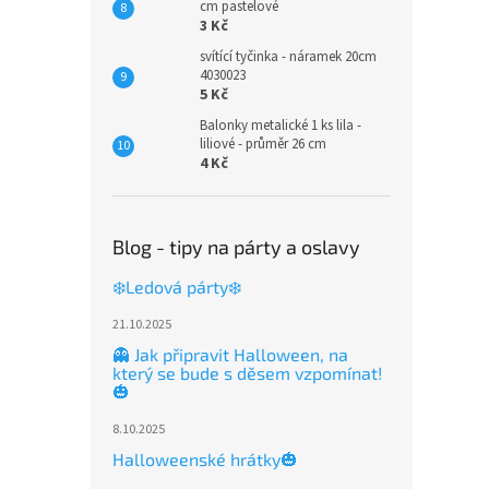
cm pastelové
3 Kč
svítící tyčinka - náramek 20cm
4030023
5 Kč
Balonky metalické 1 ks lila -
liliové - průměr 26 cm
4 Kč
Blog - tipy na párty a oslavy
❄️Ledová párty❄️
21.10.2025
👻 Jak připravit Halloween, na
který se bude s děsem vzpomínat!
🎃
8.10.2025
Halloweenské hrátky🎃