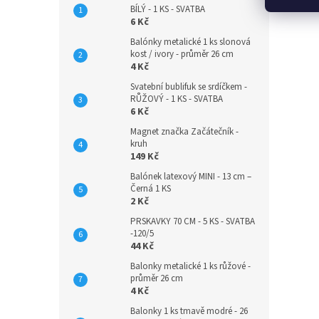
BÍLÝ - 1 KS - SVATBA
6 Kč
Balónky metalické 1 ks slonová
kost / ivory - průměr 26 cm
4 Kč
Svatební bublifuk se srdíčkem -
RŮŽOVÝ - 1 KS - SVATBA
6 Kč
Magnet značka Začátečník -
kruh
149 Kč
Balónek latexový MINI - 13 cm –
Černá 1 KS
2 Kč
PRSKAVKY 70 CM - 5 KS - SVATBA
-120/5
44 Kč
Balonky metalické 1 ks růžové -
průměr 26 cm
4 Kč
Balonky 1 ks tmavě modré - 26