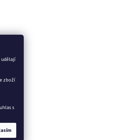
 udělají
e zboží
uhlas s
lasím