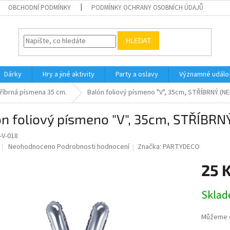
OBCHODNÍ PODMÍNKY
PODMÍNKY OCHRANY OSOBNÍCH ÚDAJŮ
HLEDAT
Dárky
Hry a jiné aktivity
Party a oslavy
Významné událos
říbrná písmena 35 cm.
Balón foliový písmeno "V", 35cm, STŘÍBRNÝ (NE
n foliový písmeno "V", 35cm, STŘÍBRN
V-018
Průměrné
Neohodnoceno
Podrobnosti hodnocení
Značka:
PARTYDECO
hodnocení
produktu
25 
je
0,0
Měrná
Skla
z
cena:
5
hvězdiček.
Můžeme d