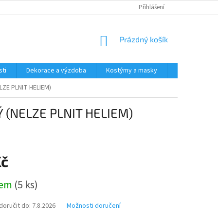
Přihlášení
NÁKUPNÍ
Prázdný košík
KOŠÍK
ti
Dekorace a výzdoba
Kostýmy a masky
Tématické pr
LZE PLNIT HELIEM)
Ý (NELZE PLNIT HELIEM)
Kč
dem
(5 ks)
oručit do:
7.8.2026
Možnosti doručení