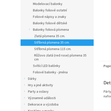
n
Modelovací balonky
e
Balonky foliové ostatní
l
Foliové nápisy a znaky
Balonky foliové dětské
Balonky foliová písmena
Zlatá písmena 35 cm.
Stříbrná písmena 35 cm.
Stříbrná písmena 115 cm.
Růžovo zlatá (red rose) písmena 35
cm
Svítící LED balónky
Popi
Foliové balonky - jména
Dárky
Det
Hry a jiné aktivity
Párt
Party a oslavy
nafo
Významné události
Dekorace a výzdoba