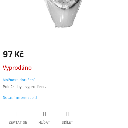
97 Kč
Měrná
Vyprodáno
cena:
Možnosti doručení
Položka byla vyprodána…
Detailní informace
ZEPTAT SE
HLÍDAT
SDÍLET