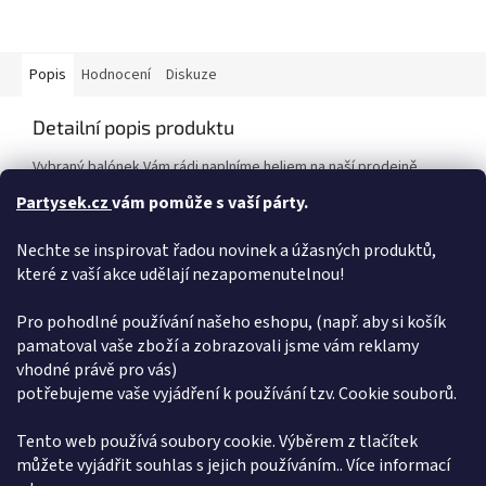
Popis
Hodnocení
Diskuze
Detailní popis produktu
Vybraný balónek Vám rádi naplníme heliem na naší prodejně,
nebo si můžete vybrat z naší široké nabídky jednorázových
Partysek.cz
vám pomůže s vaší párty.
nádob plněných heliem. Máme pro Vás helium do balónků helium
do balónků < pro vlastní použití - ovladání je snadné a zvládne jej
Nechte se inspirovat řadou novinek a úžasných produktů,
hravě každý ! Takto naplněný balónek vydrží létat cca 7-10 dní a
dá se opakovaně plnit. Balonek lze nafouknout také vzduchem
které z vaší akce udělají nezapomenutelnou!
pomocí kompresoru, pumpičky, brčka nebo dutou slámkou.
Pro pohodlné používání našeho eshopu, (např. aby si košík
Doplňkové parametry
pamatoval vaše zboží a zobrazovali jsme vám reklamy
vhodné právě pro vás)
Kategorie
:
Stříbrná písmena 115 cm.
potřebujeme vaše vyjádření k používání tzv. Cookie souborů.
EAN
:
8053904664191
Položka byla vyprodána…
Tento web používá soubory cookie. Výběrem z tlačítek
můžete vyjádřit souhlas s jejich používáním.. Více informací