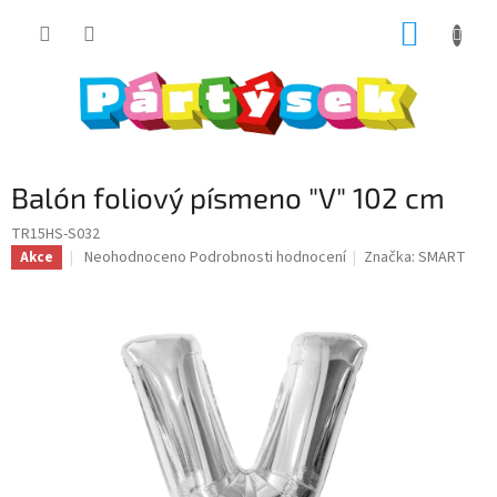
Přejít
NÁKUP
na
obsah
KOŠÍK
Balón foliový písmeno "V" 102 cm
TR15HS-S032
Průměrné
Neohodnoceno
Podrobnosti hodnocení
Značka:
SMART
Akce
hodnocení
produktu
je
0,0
z
5
hvězdiček.