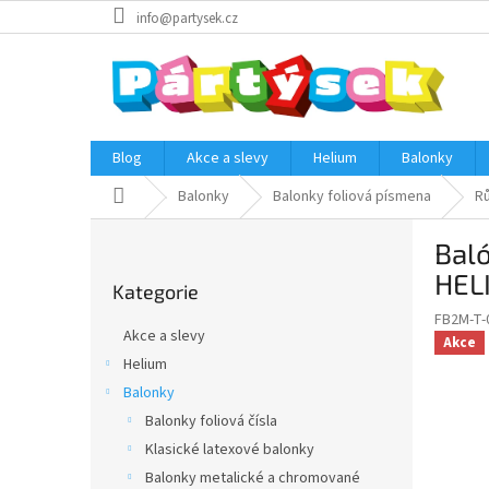
Přejít
info@partysek.cz
na
obsah
Blog
Akce a slevy
Helium
Balonky
Domů
Balonky
Balonky foliová písmena
Rů
P
Baló
o
Přeskočit
s
HEL
Kategorie
kategorie
t
FB2M-T-
r
Akce a slevy
Akce
a
Helium
n
Balonky
n
í
Balonky foliová čísla
p
Klasické latexové balonky
a
Balonky metalické a chromované