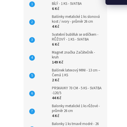
BÍLÝ - 1 KS - SVATBA
6 Kč
Balónky metalické 1 ks slonová
kost / ivory - průměr 26 cm
4 Kč
Svatební bublifuk se srdíčkem -
RŮŽOVÝ - 1 KS - SVATBA
6 Kč
Magnet značka Začátečník -
kruh
149 Kč
Balónek latexový MINI - 13 cm –
Černá 1 KS
2 Kč
PRSKAVKY 70 CM - 5 KS - SVATBA
-120/5
44 Kč
Balonky metalické 1 ks růžové -
průměr 26 cm
4 Kč
Balonky 1 ks tmavě modré - 26