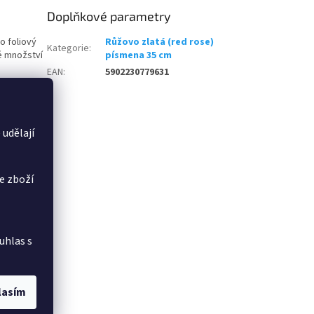
Doplňkové parametry
o foliový
Růžovo zlatá (red rose)
Kategorie
:
é množství
písmena 35 cm
EAN
:
5902230779631
 udělají
e zboží
uhlas s
lasím