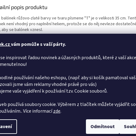
ailní popis produktu
 balónek růžovo-zlaté barvy ve tvaru písmene "T" je o velikosti 35 cm. Tent
nek není vhodný pro naplnění heliem, protože se do něj nevleze dostatečn
, aby se balónek vznesl.
ek.cz
vám pomůže s vaší párty.
se inspirovat řadou novinek a úžasných produktů, které z vaší akce
menutelnou!
odlné používání našeho eshopu, (např. aby si košík pamatoval vaš
zovali jsme vám reklamy vhodné právě pro vás)
jeme vaše vyjádření k používání tzv. Cookie souborů.
eb používá soubory cookie. Výběrem z tlačítek můžete vyjádřit so
používáním.. Více informací
zde
.
avení
Odmítnout
Souh