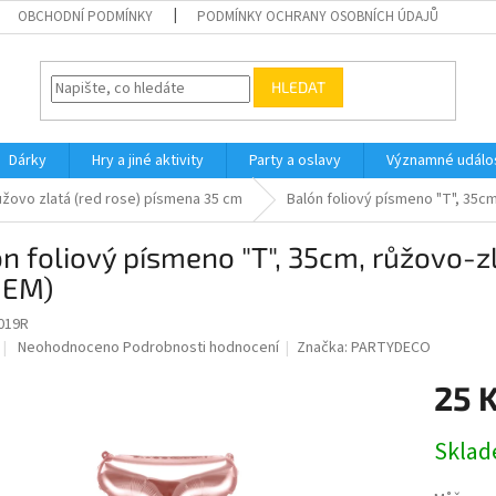
OBCHODNÍ PODMÍNKY
PODMÍNKY OCHRANY OSOBNÍCH ÚDAJŮ
HLEDAT
Dárky
Hry a jiné aktivity
Party a oslavy
Významné událos
žovo zlatá (red rose) písmena 35 cm
Balón foliový písmeno "T", 35cm
n foliový písmeno "T", 35cm, růžovo-z
IEM)
019R
Průměrné
Neohodnoceno
Podrobnosti hodnocení
Značka:
PARTYDECO
hodnocení
produktu
25 
je
0,0
Měrná
Skla
z
cena:
5
hvězdiček.