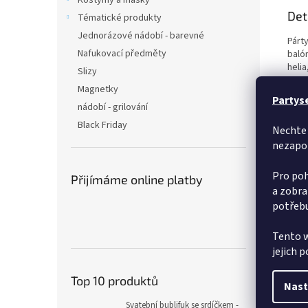
Kostýmy a masky
Det
Tématické produkty
Jednorázové nádobí - barevné
Párty
Nafukovací předměty
baló
helia
Slizy
Magnetky
Partys
nádobí - grilování
Black Friday
Nechte 
nezapo
Pro poh
Přijímáme online platby
a zobra
potřebu
Tento w
jejich 
Top 10 produktů
Nast
Svatební bublifuk se srdíčkem -