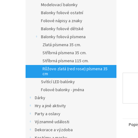
n
Modelovací balonky
e
Balonky foliové ostatní
l
Foliové nápisy a znaky
Balonky foliové dětské
Balonky foliová písmena
Zlatá písmena 35 cm.
Stříbrná písmena 35 cm.
Stříbrná písmena 115 cm.
Růžovo zlatá (red rose) písmena 35
cm
Svítící LED balónky
Foliové balonky - jména
Dárky
Hry a jiné aktivity
Party a oslavy
Významné události
Popi
Dekorace a výzdoba