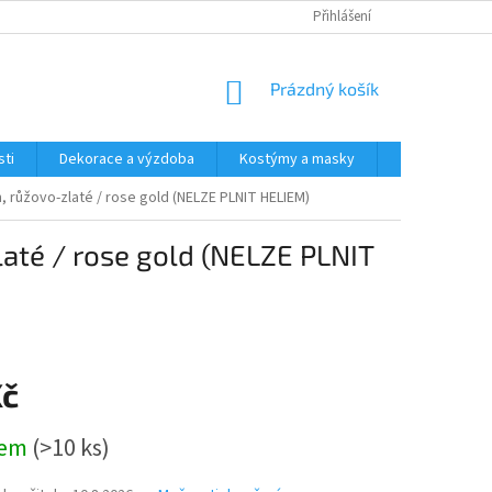
Přihlášení
NÁKUPNÍ
Prázdný košík
KOŠÍK
ti
Dekorace a výzdoba
Kostýmy a masky
Tématické pr
, růžovo-zlaté / rose gold (NELZE PLNIT HELIEM)
laté / rose gold (NELZE PLNIT
Kč
dem
(>10 ks)