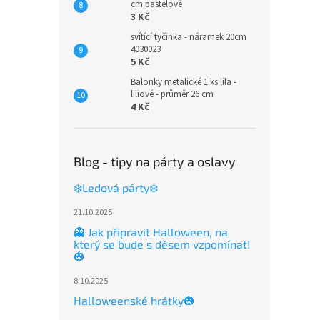
cm pastelové
3 Kč
svítící tyčinka - náramek 20cm
4030023
5 Kč
Balonky metalické 1 ks lila -
liliové - průměr 26 cm
4 Kč
Blog - tipy na párty a oslavy
❄️Ledová párty❄️
21.10.2025
👻 Jak připravit Halloween, na
který se bude s děsem vzpomínat!
🎃
8.10.2025
Halloweenské hrátky🎃