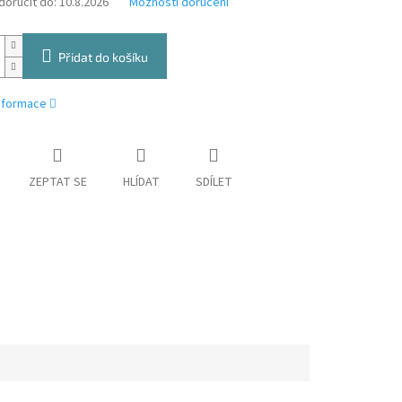
oručit do:
10.8.2026
Možnosti doručení
Přidat do košíku
informace
ZEPTAT SE
HLÍDAT
SDÍLET