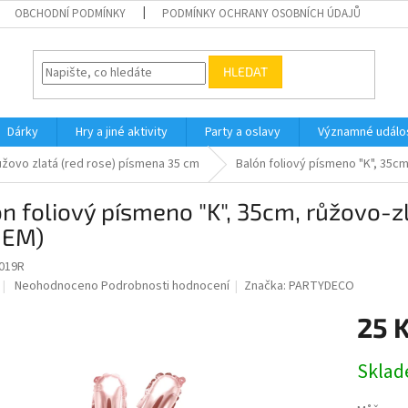
OBCHODNÍ PODMÍNKY
PODMÍNKY OCHRANY OSOBNÍCH ÚDAJŮ
HLEDAT
Dárky
Hry a jiné aktivity
Party a oslavy
Významné událos
žovo zlatá (red rose) písmena 35 cm
Balón foliový písmeno "K", 35cm
n foliový písmeno "K", 35cm, růžovo-z
IEM)
019R
Průměrné
Neohodnoceno
Podrobnosti hodnocení
Značka:
PARTYDECO
hodnocení
produktu
25 
je
0,0
Měrná
Skla
z
cena:
5
hvězdiček.