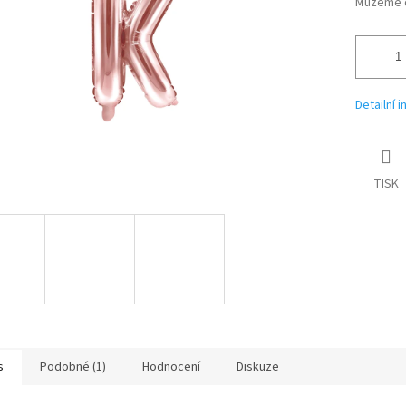
Můžeme d
Detailní 
TISK
s
Podobné (1)
Hodnocení
Diskuze