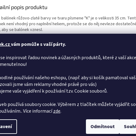
ailní popis produktu
 balónek růžovo-zlaté barvy ve tvaru písmene "K" je o velikosti 35 cm. Tent
nek není vhodný pro naplnění heliem, protože se do něj nevleze dostatečn
, aby se balónek vznesl.
ek.cz
vám pomůže s vaší párty.
se inspirovat řadou novinek a úžasných produktů, které z vaší akce
menutelnou!
odlné používání našeho eshopu, (např. aby si košík pamatoval vaš
zovali jsme vám reklamy vhodné právě pro vás)
jeme vaše vyjádření k používání tzv. Cookie souborů.
eb používá soubory cookie. Výběrem z tlačítek můžete vyjádřit so
používáním.. Více informací
zde
.
avení
Odmítnout
Souh