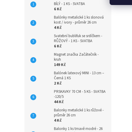
BÍLÝ - 1 KS - SVATBA
6 Kč
Balónky metalické 1 ks slonová
kost / ivory - průměr 26 cm
4 Kč
Svatební bublifuk se srdíčkem -
RŮŽOVÝ - 1 KS - SVATBA
6 Kč
Magnet značka Začátečník -
kruh
149 Kč
Balónek latexový MINI - 13 cm –
Černá 1 KS
2 Kč
PRSKAVKY 70 CM - 5 KS - SVATBA
-120/5
44 Kč
Balonky metalické 1 ks růžové -
průměr 26 cm
4 Kč
Balonky 1 ks tmavě modré - 26