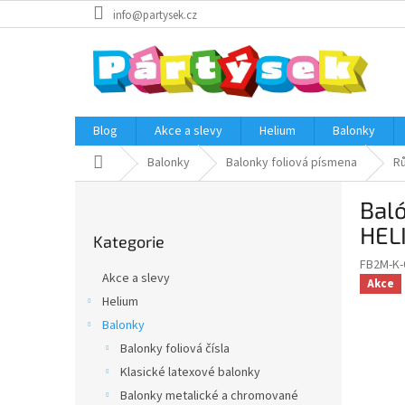
Přejít
info@partysek.cz
na
obsah
Blog
Akce a slevy
Helium
Balonky
Domů
Balonky
Balonky foliová písmena
Rů
P
Baló
o
Přeskočit
s
HEL
Kategorie
kategorie
t
FB2M-K-
r
Akce a slevy
Akce
a
Helium
n
Balonky
n
í
Balonky foliová čísla
p
Klasické latexové balonky
a
Balonky metalické a chromované