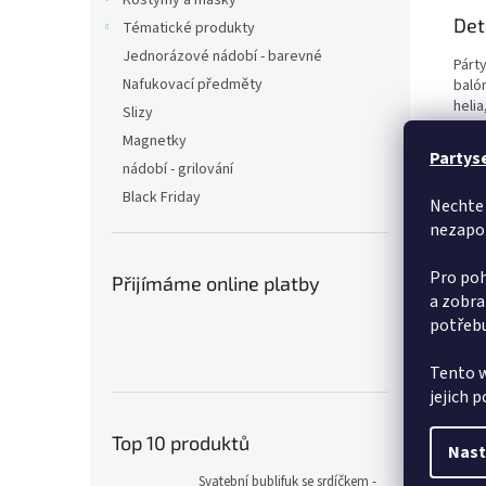
Kostýmy a masky
Det
Tématické produkty
Jednorázové nádobí - barevné
Párty
Nafukovací předměty
baló
helia
Slizy
Magnetky
Partys
nádobí - grilování
Black Friday
Nechte 
nezapo
Pro poh
Přijímáme online platby
a zobra
potřebu
Tento w
jejich 
Top 10 produktů
Nast
Svatební bublifuk se srdíčkem -