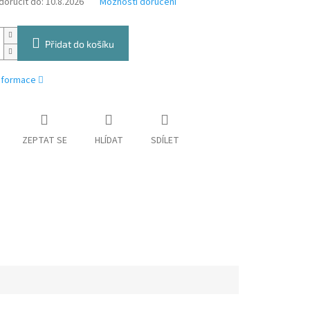
oručit do:
10.8.2026
Možnosti doručení
Přidat do košíku
informace
ZEPTAT SE
HLÍDAT
SDÍLET