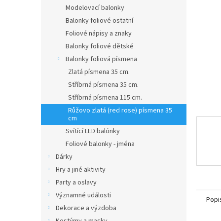
n
Modelovací balonky
e
Balonky foliové ostatní
l
Foliové nápisy a znaky
Balonky foliové dětské
Balonky foliová písmena
Zlatá písmena 35 cm.
Stříbrná písmena 35 cm.
Stříbrná písmena 115 cm.
Růžovo zlatá (red rose) písmena 35
cm
Svítící LED balónky
Foliové balonky - jména
Dárky
Hry a jiné aktivity
Party a oslavy
Významné události
Popi
Dekorace a výzdoba