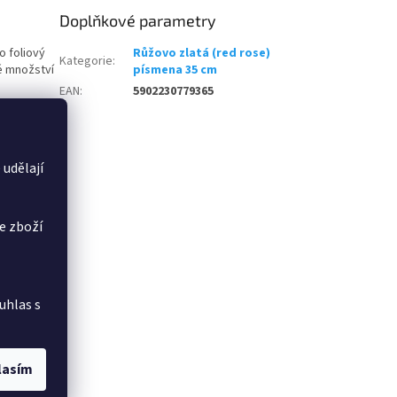
Doplňkové parametry
o foliový
Růžovo zlatá (red rose)
Kategorie
:
é množství
písmena 35 cm
EAN
:
5902230779365
 udělají
e zboží
uhlas s
lasím