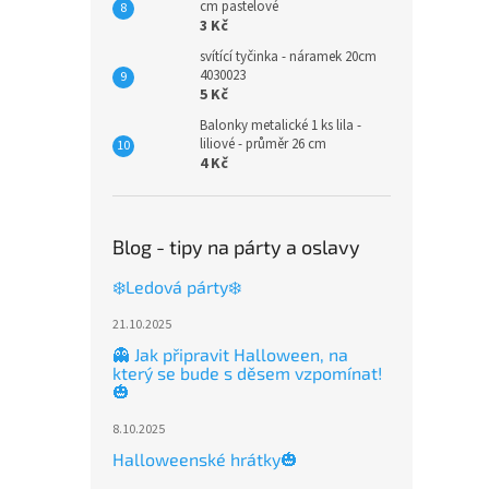
cm pastelové
3 Kč
svítící tyčinka - náramek 20cm
4030023
5 Kč
Balonky metalické 1 ks lila -
liliové - průměr 26 cm
4 Kč
Blog - tipy na párty a oslavy
❄️Ledová párty❄️
21.10.2025
👻 Jak připravit Halloween, na
který se bude s děsem vzpomínat!
🎃
8.10.2025
Halloweenské hrátky🎃