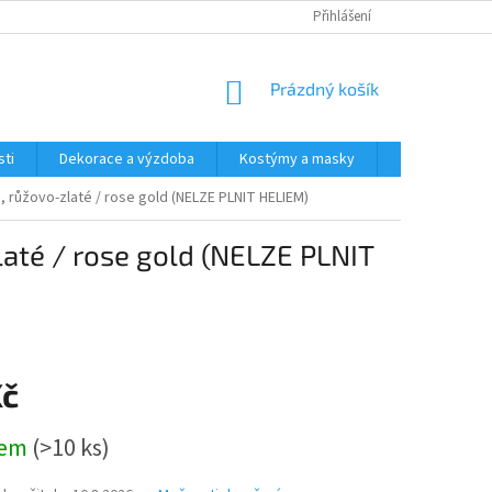
Přihlášení
NÁKUPNÍ
Prázdný košík
KOŠÍK
ti
Dekorace a výzdoba
Kostýmy a masky
Tématické pr
, růžovo-zlaté / rose gold (NELZE PLNIT HELIEM)
laté / rose gold (NELZE PLNIT
Kč
dem
(>10 ks)