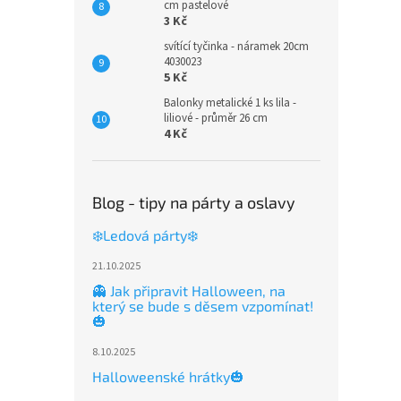
cm pastelové
3 Kč
svítící tyčinka - náramek 20cm
4030023
5 Kč
Balonky metalické 1 ks lila -
liliové - průměr 26 cm
4 Kč
Blog - tipy na párty a oslavy
❄️Ledová párty❄️
21.10.2025
👻 Jak připravit Halloween, na
který se bude s děsem vzpomínat!
🎃
8.10.2025
Halloweenské hrátky🎃