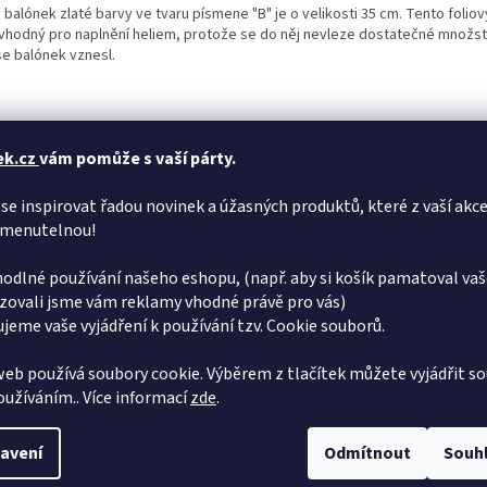
 balónek zlaté barvy ve tvaru písmene "B" je o velikosti 35 cm. Tento folio
 vhodný pro naplnění heliem, protože se do něj nevleze dostatečné množstv
se balónek vznesl.
ek.cz
vám pomůže s vaší párty.
se inspirovat řadou novinek a úžasných produktů, které z vaší akce
menutelnou!
odlné používání našeho eshopu, (např. aby si košík pamatoval vaš
zovali jsme vám reklamy vhodné právě pro vás)
jeme vaše vyjádření k používání tzv. Cookie souborů.
eb používá soubory cookie. Výběrem z tlačítek můžete vyjádřit so
používáním.. Více informací
zde
.
avení
Odmítnout
Souh