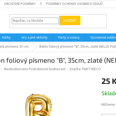
OBCHODNÍ PODMÍNKY
PODMÍNKY OCHRANY OSOBNÍCH ÚDAJŮ
HLEDAT
Dárky
Hry a jiné aktivity
Party a oslavy
Významné událos
atá písmena 35 cm.
Balón foliový písmeno "B", 35cm, zlaté (NELZE PLN
n foliový písmeno "B", 35cm, zlaté (N
Průměrné
Neohodnoceno
Podrobnosti hodnocení
Značka:
PARTYDECO
hodnocení
produktu
25 
je
0,0
Měrná
Skla
z
cena:
5
hvězdiček.
Můžeme d