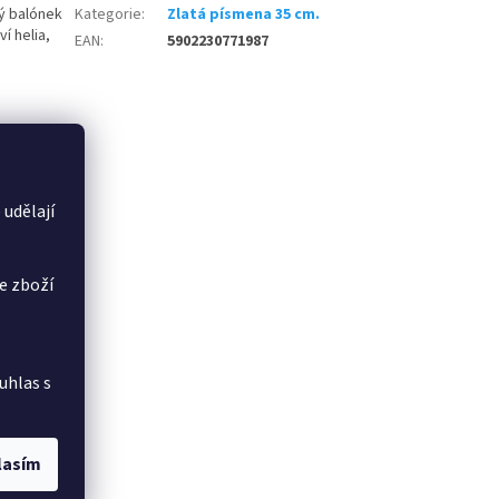
vý balónek
Kategorie
:
Zlatá písmena 35 cm.
í helia,
EAN
:
5902230771987
 udělají
e zboží
uhlas s
lasím