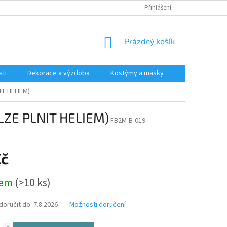
Přihlášení
NÁKUPNÍ
Prázdný košík
KOŠÍK
ti
Dekorace a výzdoba
Kostýmy a masky
Tématické pr
IT HELIEM)
ELZE PLNIT HELIEM)
FB2M-B-019
Kč
dem
(>10 ks)
oručit do:
7.8.2026
Možnosti doručení