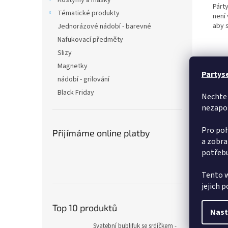
Kostýmy a masky
Párty
Tématické produkty
není
aby 
Jednorázové nádobí - barevné
Nafukovací předměty
Slizy
Magnetky
Partys
nádobí - grilování
Black Friday
Nechte 
nezapo
Pro poh
Přijímáme online platby
a zobra
potřebu
Tento w
jejich 
Top 10 produktů
Nast
Svatební bublifuk se srdíčkem -