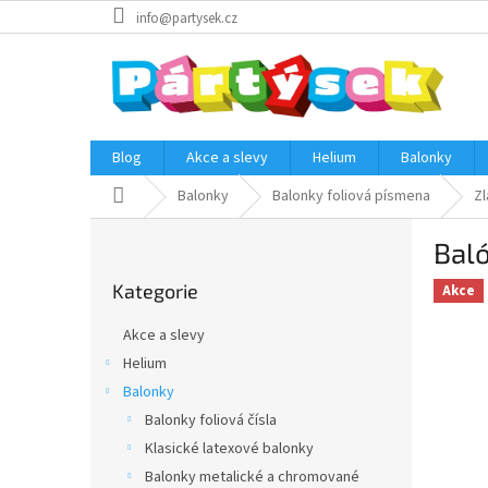
Přejít
info@partysek.cz
na
obsah
Blog
Akce a slevy
Helium
Balonky
Domů
Balonky
Balonky foliová písmena
Zl
P
Baló
o
Přeskočit
s
Kategorie
kategorie
Akce
t
r
Akce a slevy
a
Helium
n
Balonky
n
í
Balonky foliová čísla
p
Klasické latexové balonky
a
Balonky metalické a chromované