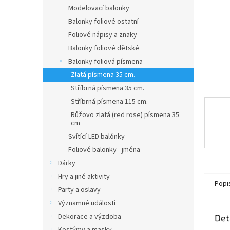
n
Modelovací balonky
e
Balonky foliové ostatní
l
Foliové nápisy a znaky
Balonky foliové dětské
Balonky foliová písmena
Zlatá písmena 35 cm.
Stříbrná písmena 35 cm.
Stříbrná písmena 115 cm.
Růžovo zlatá (red rose) písmena 35
cm
Svítící LED balónky
Foliové balonky - jména
Dárky
Hry a jiné aktivity
Popi
Party a oslavy
Významné události
Dekorace a výzdoba
Det