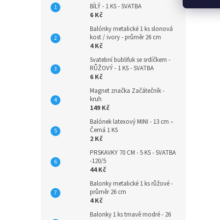
BÍLÝ - 1 KS - SVATBA
6 Kč
Balónky metalické 1 ks slonová
kost / ivory - průměr 26 cm
4 Kč
Svatební bublifuk se srdíčkem -
RŮŽOVÝ - 1 KS - SVATBA
6 Kč
Magnet značka Začátečník -
kruh
149 Kč
Balónek latexový MINI - 13 cm –
Černá 1 KS
2 Kč
PRSKAVKY 70 CM - 5 KS - SVATBA
-120/5
44 Kč
Balonky metalické 1 ks růžové -
průměr 26 cm
4 Kč
Balonky 1 ks tmavě modré - 26