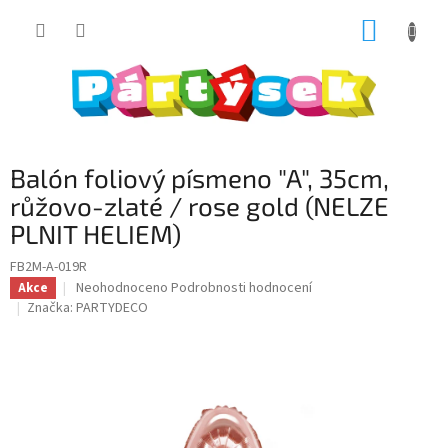
Přejít
NÁKUP
na
obsah
KOŠÍK
Balón foliový písmeno "A", 35cm,
růžovo-zlaté / rose gold (NELZE
PLNIT HELIEM)
FB2M-A-019R
Průměrné
Neohodnoceno
Podrobnosti hodnocení
Akce
hodnocení
Značka:
PARTYDECO
produktu
je
0,0
z
5
hvězdiček.