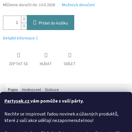
Můžeme doručit do:
10.8.2026
Možnosti doručení
Přidat do košíku
Detailní informace
ZEPTAT SE
HLÍDAT
SDÍLET
Popis
Hodnocení
Diskuze
Partysek.cz
vám pomůže s vaší párty.
Detailní popis produktu
Nechte se inspirovat řadou novinek a úžasných produktů,
Párty balónek růžovo-zlaté barvy ve tvaru písmene "A" je o
které z vaší akce udělají nezapomenutelnou!
velikosti 35 cm. Tento foliový balónek není vhodný pro naplnění
heliem, protože se do něj nevleze dostatečné množství helia,
aby se balónek vznesl.