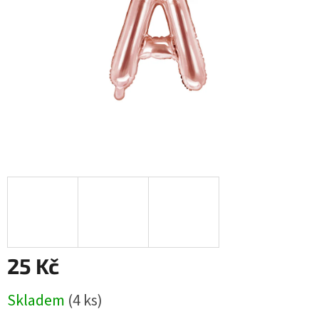
25 Kč
Měrná
Skladem
(4 ks)
cena: