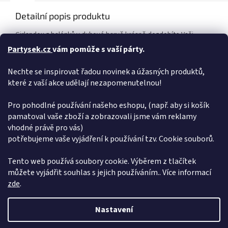
Detailní popis produktu
Girlandou z balónků v duhové barvě krásně dozdobíte Vaši
narozeninovou oslavu. Tento fóliový balónek nelze nafouknout
Partysek.cz
vám pomůže s vaší párty.
héliem neboť je při nafouknutí těžší než samotné helium, tudíž
se nebude vznášet. Balonek lze nafouknout jen vzduchem
Nechte se inspirovat řadou novinek a úžasných produktů,
pomocí kompresoru, pumpičky nebo pomocí brčka - duté
které z vaší akce udělají nezapomenutelnou!
slámky. Pomocí oček na baloncích lze nápis HAPPY BIRTHDAY
snadno zavěsit. Rozměr balonku : 35 cm x 340 cm (výška x délka)
Balónky Happy Birthday mohou být naplněny pouze vzduchem.
Pro pohodlné používání našeho eshopu, (např. aby si košík
pamatoval vaše zboží a zobrazovali jsme vám reklamy
Doplňkové parametry
vhodné právě pro vás)
potřebujeme vaše vyjádření k používání tzv. Cookie souborů.
Kategorie
:
Foliové nápisy a znaky
EAN
:
5900779167612
Tento web používá soubory cookie. Výběrem z tlačítek
můžete vyjádřit souhlas s jejich používáním.. Více informací
Z
zde
.
á
Vytvořil Shoptet
p
Nastavení
a
t