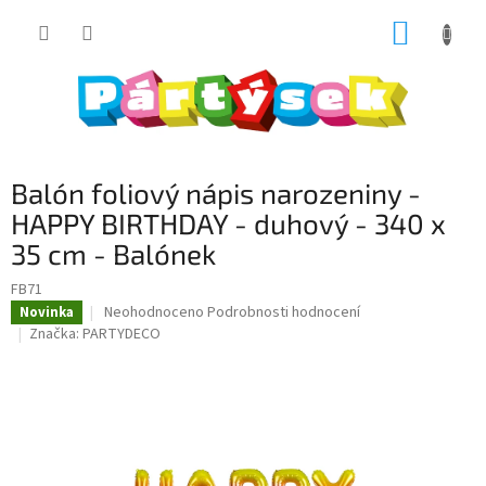
Přejít
NÁKUP
na
obsah
KOŠÍK
Balón foliový nápis narozeniny -
HAPPY BIRTHDAY - duhový - 340 x
35 cm - Balónek
FB71
Průměrné
Neohodnoceno
Podrobnosti hodnocení
Novinka
hodnocení
Značka:
PARTYDECO
produktu
je
0,0
z
5
hvězdiček.