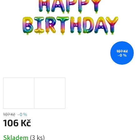
107 Kč
–0 %
107 Kč
–0 %
106 Kč
Měrná
Skladem
(3 ks)
cena: