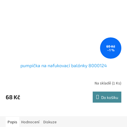
69 Kč
–1 %
pumpička na nafukovací balónky 8000124
Na skladě
(1 Ks)
68 Kč
Do košíku
Popis
Hodnocení
Diskuze