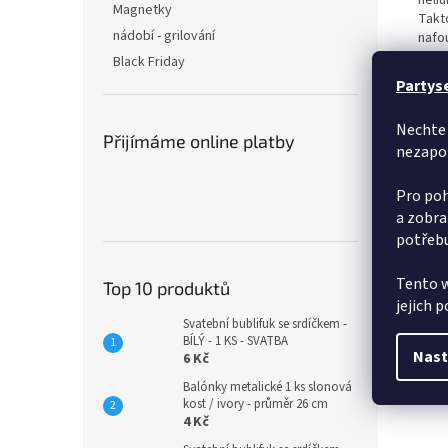
heliu
Magnetky
Takto
nádobí - grilování
nafo
Black Friday
Partys
Nechte 
Přijímáme online platby
nezapo
Pro poh
a zobra
potřebu
Tento w
Top 10 produktů
jejich 
Svatební bublifuk se srdíčkem -
BÍLÝ - 1 KS - SVATBA
Nast
6 Kč
Balónky metalické 1 ks slonová
kost / ivory - průměr 26 cm
4 Kč