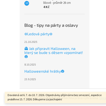
liliové - průměr 26 cm
4 Kč
Blog - tipy na párty a oslavy
❄️Ledová párty❄️
21.10.2025
👻 Jak připravit Halloween, na
který se bude s děsem vzpomínat!
🎃
8.10.2025
Halloweenské hrátky🎃
23.9.2025
Z
á
Dovolená od 6. 7. do 10. 7. 2026. Objednávky přijímáme bez omezení, expedice
Copyright 2026
Pártýsek
. Všechna práva vyhrazena.
Upra
proběhne 15. 7. 2026. Děkujeme za pochopení
p