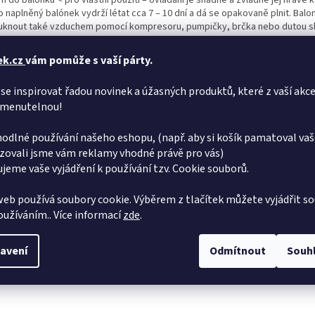
m do balónků < pro vlastní použití – ovladání je snadné a zvládne jej hravě k
 naplněný balónek vydrží létat cca 7 – 10 dní a dá se opakovaně plnit. Balo
uknout také vzduchem pomocí kompresoru, pumpičky, brčka nebo dutou s
ek.cz
vám pomůže s vaší párty.
se inspirovat řadou novinek a úžasných produktů, které z vaší akce
menutelnou!
odlné používání našeho eshopu, (např. aby si košík pamatoval vaš
zovali jsme vám reklamy vhodné právě pro vás)
jeme vaše vyjádření k používání tzv. Cookie souborů.
eb používá soubory cookie. Výběrem z tlačítek můžete vyjádřit so
používáním.. Více informací
zde
.
avení
Odmítnout
Souh