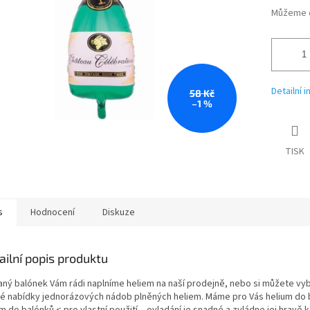
Můžeme d
Detailní 
58 Kč
–1 %
TISK
s
Hodnocení
Diskuze
ailní popis produktu
aný balónek Vám rádi naplníme heliem na naší prodejně, nebo si můžete vyb
ké nabídky jednorázových nádob plněných heliem. Máme pro Vás helium do 