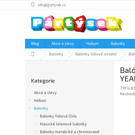
Přejít
info@partysek.cz
na
obsah
Blog
Akce a slevy
Helium
Balonky
Domů
Balonky
Balonky foliové ostatní
Bal
P
Bal
o
Přeskočit
s
YEA
Kategorie
kategorie
t
TRFG-B
r
Akce a slevy
Průměr
Neohod
a
hodnoce
Helium
n
produkt
Balonky
n
je
í
Balonky foliová čísla
0,0
z
p
Klasické latexové balonky
5
a
Balonky metalické a chromované
hvězdič