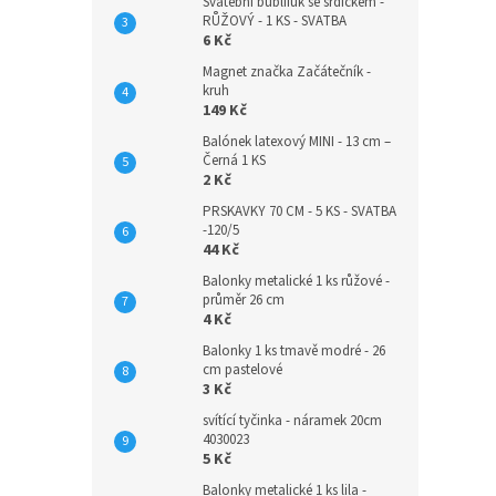
Svatební bublifuk se srdíčkem -
RŮŽOVÝ - 1 KS - SVATBA
6 Kč
Magnet značka Začátečník -
kruh
149 Kč
Balónek latexový MINI - 13 cm –
Černá 1 KS
2 Kč
PRSKAVKY 70 CM - 5 KS - SVATBA
-120/5
44 Kč
Balonky metalické 1 ks růžové -
průměr 26 cm
4 Kč
Balonky 1 ks tmavě modré - 26
cm pastelové
3 Kč
svítící tyčinka - náramek 20cm
4030023
5 Kč
Balonky metalické 1 ks lila -