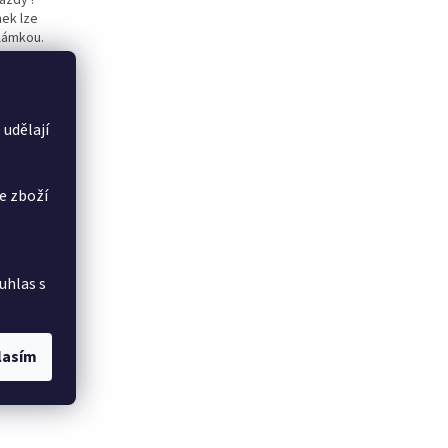
aždý !
nek lze
lámkou.
 udělají
e zboží
uhlas s
lasím