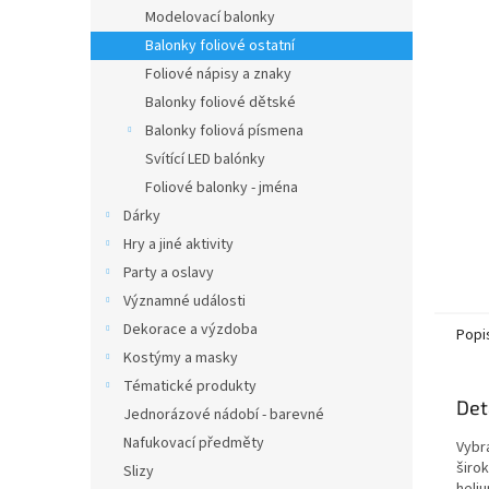
n
Modelovací balonky
e
Balonky foliové ostatní
l
Foliové nápisy a znaky
Balonky foliové dětské
Balonky foliová písmena
Svítící LED balónky
Foliové balonky - jména
Dárky
Hry a jiné aktivity
Party a oslavy
Významné události
Dekorace a výzdoba
Popi
Kostýmy a masky
Tématické produkty
Det
Jednorázové nádobí - barevné
Nafukovací předměty
Vybr
širo
Slizy