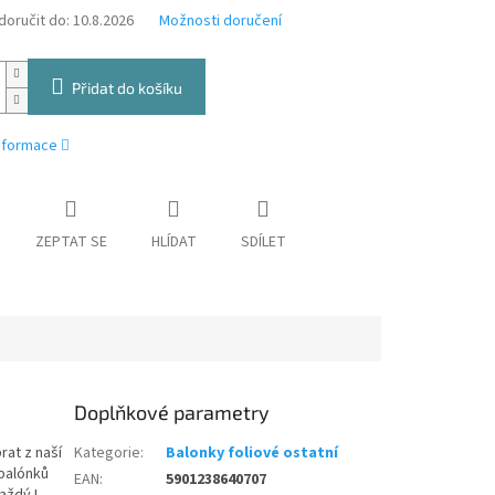
oručit do:
10.8.2026
Možnosti doručení
Přidat do košíku
informace
ZEPTAT SE
HLÍDAT
SDÍLET
Doplňkové parametry
rat z naší
Kategorie
:
Balonky foliové ostatní
balónků
EAN
:
5901238640707