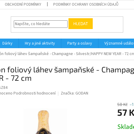
OBCHODNÍ PODMÍNKY
PODMÍNKY OCHRANY OSOBNÍCH ÚDAJŮ
HLEDAT
Dárky
Hry a jiné aktivity
Party a oslavy
Významné událos
ón foliový láhev šampaňské - Champagne - Silvestr/HAPPY NEW YEAR - 72 c
ón foliový láhev šampaňské - Champa
R - 72 cm
SZ84
né
noceno
Podrobnosti hodnocení
Značka:
GODAN
ní
u
58 Kč
–1
57 
Měrná
Skla
cena:
ek.