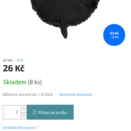
27 Kč
–3 %
27 Kč
–3 %
26 Kč
Měrná
Skladem
(8 ks)
cena:
Můžeme doručit do:
7.8.2026
Možnosti doručení
Přidat do košíku
Detailní informace