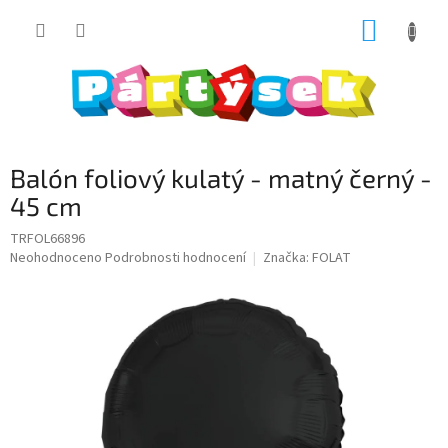
Přejít
NÁKUP
na
obsah
KOŠÍK
Balón foliový kulatý - matný černý -
45 cm
TRFOL66896
Průměrné
Neohodnoceno
Podrobnosti hodnocení
Značka:
FOLAT
hodnocení
produktu
je
0,0
z
5
hvězdiček.