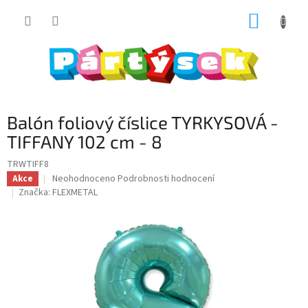
Přejít
NÁKUP
na
obsah
KOŠÍK
Balón foliový číslice TYRKYSOVÁ -
TIFFANY 102 cm - 8
TRWTIFF8
Průměrné
Neohodnoceno
Podrobnosti hodnocení
Akce
hodnocení
Značka:
FLEXMETAL
produktu
je
0,0
z
5
hvězdiček.