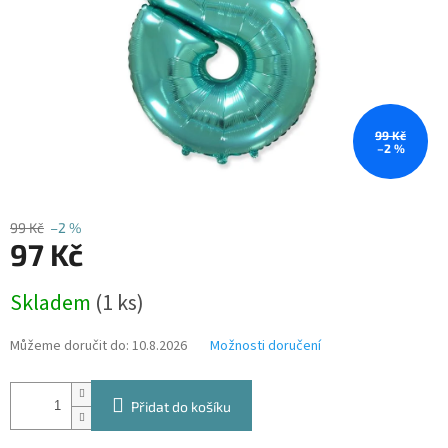
99 Kč
–2 %
99 Kč
–2 %
97 Kč
Měrná
Skladem
(1 ks)
cena:
Můžeme doručit do:
10.8.2026
Možnosti doručení
Přidat do košíku