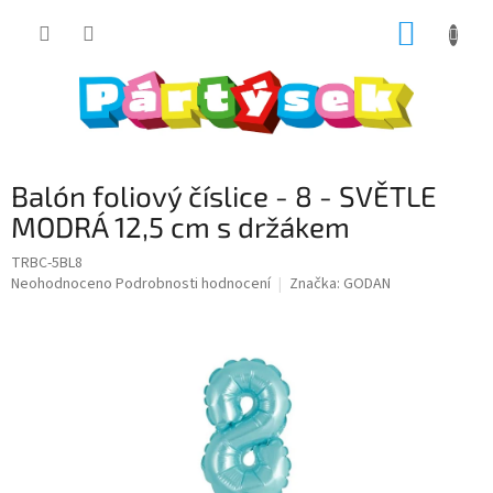
Přejít
NÁKUP
na
obsah
KOŠÍK
Balón foliový číslice - 8 - SVĚTLE
MODRÁ 12,5 cm s držákem
TRBC-5BL8
Průměrné
Neohodnoceno
Podrobnosti hodnocení
Značka:
GODAN
hodnocení
produktu
je
0,0
z
5
hvězdiček.