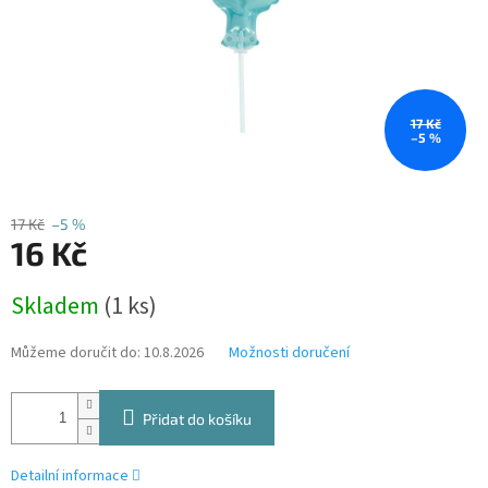
17 Kč
–5 %
17 Kč
–5 %
16 Kč
Měrná
Skladem
(1 ks)
cena:
Můžeme doručit do:
10.8.2026
Možnosti doručení
Přidat do košíku
Detailní informace