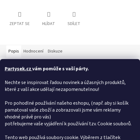
ZEPTAT SE
HLÍDAT
SDÍLET
Popis
Hodnocení
Diskuze
Detailní popis produktu
Partysek.cz
vám pomůže s vaší párty.
Rozlomilý mini foliový balónek je ideální k ozdobení
Nechte se inspirovat řadou novinek a úžasných produktů,
narozeninového dortu. Balónky se plní velmi snadno pomocí
které z vaší akce udělají nezapomenutelnou!
plastové tyčinky, která je již součastí balónku. Foliový balonek je
určený pro nafukování POUZE VZDUCHEM. Balónek nemá
dostatečný objem, aby naplněný héliem létal.
Pro pohodlné používání našeho eshopu, (např. aby si košík
pamatoval vaše zboží a zobrazovali jsme vám reklamy
Doplňkové parametry
vhodné právě pro vás)
potřebujeme vaše vyjádření k používání tzv. Cookie souborů.
Kategorie
:
Tyrkysová čísla 12,5 cm.
EAN
:
5902973113860
Tento web používá soubory cookie. Výběrem z tlačítek