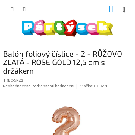
Přejít
NÁKUP
na
obsah
KOŠÍK
Balón foliový číslice - 2 - RŮŽOVO
ZLATÁ - ROSE GOLD 12,5 cm s
držákem
TRBC-5RZ2
Průměrné
Neohodnoceno
Podrobnosti hodnocení
Značka:
GODAN
hodnocení
produktu
je
0,0
z
5
hvězdiček.