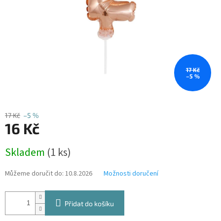
17 Kč
–5 %
17 Kč
–5 %
16 Kč
Měrná
Skladem
(1 ks)
cena:
Můžeme doručit do:
10.8.2026
Možnosti doručení
Přidat do košíku