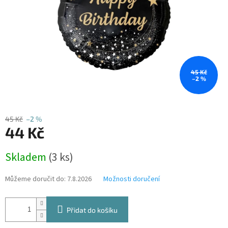
45 Kč
–2 %
45 Kč
–2 %
44 Kč
Měrná
Skladem
(3 ks)
cena:
Můžeme doručit do:
7.8.2026
Možnosti doručení
Přidat do košíku