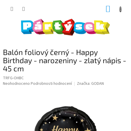
Přejít
NÁKUP
na
obsah
KOŠÍK
Balón foliový černý - Happy
Birthday - narozeniny - zlatý nápis -
45 cm
TRFG-OHBC
Průměrné
Neohodnoceno
Podrobnosti hodnocení
Značka:
GODAN
hodnocení
produktu
je
0,0
z
5
hvězdiček.