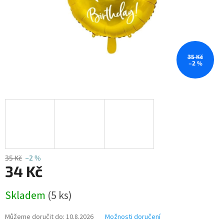
35 Kč
–2 %
35 Kč
–2 %
34 Kč
Měrná
Skladem
(5 ks)
cena:
Můžeme doručit do:
10.8.2026
Možnosti doručení