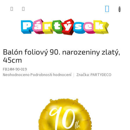
Přejít
NÁKUP
na
obsah
KOŠÍK
Balón foliový 90. narozeniny zlatý,
45cm
FB24M-90-019
Průměrné
Neohodnoceno
Podrobnosti hodnocení
Značka:
PARTYDECO
hodnocení
produktu
je
0,0
z
5
hvězdiček.