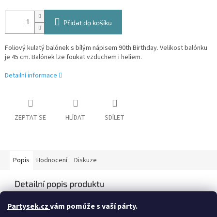
Přidat do košíku
Foliový kulatý balónek s bílým nápisem 90th Birthday. Velikost balónku
je 45 cm. Balónek lze foukat vzduchem i heliem.
Detailní informace
ZEPTAT SE
HLÍDAT
SDÍLET
Popis
Hodnocení
Diskuze
Detailní popis produktu
Vybraný balónek Vám rádi naplníme heliem na naší prodejně,
Partysek.cz
vám pomůže s vaší párty.
nebo si můžete vybrat z naší široké nabídky jednorázových