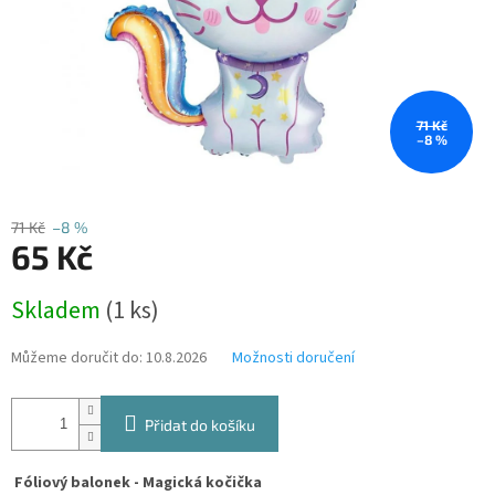
71 Kč
–8 %
71 Kč
–8 %
65 Kč
Měrná
Skladem
(1 ks)
cena:
Můžeme doručit do:
10.8.2026
Možnosti doručení
Přidat do košíku
Fóliový balonek - Magická kočička