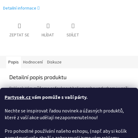
Detailní informace
ZEPTAT SE
HLÍDAT
SDÍLET
Popis
Hodnocení
Diskuze
Detailní popis produktu
Balónek Vám můžeme nafouknout heliem nebo vzduchem i v naši
prodejně.
Partysek.cz
vám pomůže s vaší párty.
Velikost:
Nechte se inspirovat řadou novinek a úžasných produktů,
které z vaší akce udělají nezapomenutelnou!
Před nafouknutím:
cca 86 cm
Po nafouknutí:
cca 60 cm
Pro pohodlné používání našeho eshopu, (např. aby si košík