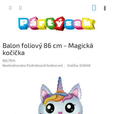
Přejít
NÁKUP
na
obsah
KOŠÍK
Balon foliový 86 cm - Magická
kočička
901797A
Průměrné
Neohodnoceno
Podrobnosti hodnocení
Značka:
GODAN
hodnocení
produktu
je
0,0
z
5
hvězdiček.