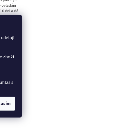
ob plněných
- ovladání
10 dní a dá
,
 udělají
e zboží
uhlas s
lasím