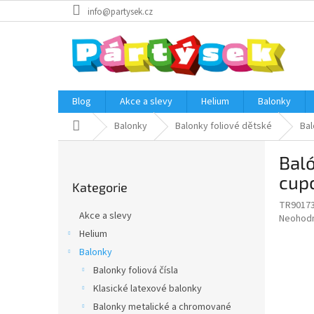
Přejít
info@partysek.cz
na
obsah
Blog
Akce a slevy
Helium
Balonky
Domů
Balonky
Balonky foliové dětské
Bal
P
Baló
o
Přeskočit
s
cup
Kategorie
kategorie
t
TR9017
r
Akce a slevy
Průměr
Neohod
a
hodnoce
Helium
n
produkt
Balonky
n
je
í
Balonky foliová čísla
0,0
z
p
Klasické latexové balonky
5
a
Balonky metalické a chromované
hvězdič