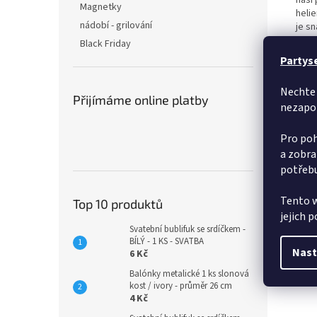
naší
Magnetky
helie
nádobí - grilování
je sn
se o
Black Friday
pump
Partys
Nechte 
Přijímáme online platby
nezapo
Pro poh
a zobra
potřebu
Tento w
Top 10 produktů
jejich 
Svatební bublifuk se srdíčkem -
BÍLÝ - 1 KS - SVATBA
Nast
6 Kč
Balónky metalické 1 ks slonová
kost / ivory - průměr 26 cm
4 Kč