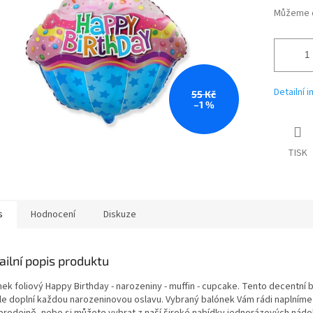
Můžeme d
Detailní 
55 Kč
–1 %
TISK
s
Hodnocení
Diskuze
ailní popis produktu
nek foliový Happy Birthday - narozeniny - muffin - cupcake. Tento decentní 
le doplní každou narozeninovou oslavu. Vybraný balónek Vám rádi naplníme