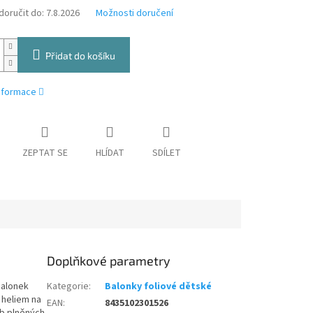
oručit do:
7.8.2026
Možnosti doručení
Přidat do košíku
informace
ZEPTAT SE
HLÍDAT
SDÍLET
Doplňkové parametry
balonek
Kategorie
:
Balonky foliové dětské
 heliem na
EAN
:
8435102301526