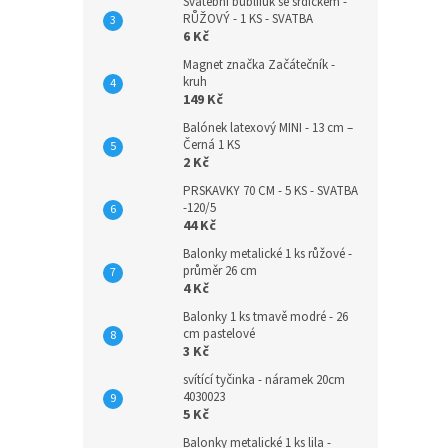
Svatební bublifuk se srdíčkem -
RŮŽOVÝ - 1 KS - SVATBA
6 Kč
Magnet značka Začátečník -
kruh
149 Kč
Balónek latexový MINI - 13 cm –
Černá 1 KS
2 Kč
PRSKAVKY 70 CM - 5 KS - SVATBA
-120/5
44 Kč
Balonky metalické 1 ks růžové -
průměr 26 cm
4 Kč
Balonky 1 ks tmavě modré - 26
cm pastelové
3 Kč
svítící tyčinka - náramek 20cm
4030023
5 Kč
Balonky metalické 1 ks lila -