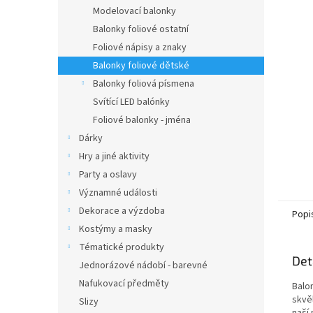
n
Modelovací balonky
e
Balonky foliové ostatní
l
Foliové nápisy a znaky
Balonky foliové dětské
Balonky foliová písmena
Svítící LED balónky
Foliové balonky - jména
Dárky
Hry a jiné aktivity
Party a oslavy
Významné události
Dekorace a výzdoba
Popi
Kostýmy a masky
Tématické produkty
Det
Jednorázové nádobí - barevné
Nafukovací předměty
Balo
skvě
Slizy