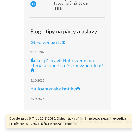
liliové - průměr 26 cm
4 Kč
Blog - tipy na párty a oslavy
❄️Ledová párty❄️
21.10.2025
👻 Jak připravit Halloween, na
který se bude s děsem vzpomínat!
🎃
8.10.2025
Halloweenské hrátky🎃
23.9.2025
Z
á
Dovolená od 6. 7. do 10. 7. 2026. Objednávky přijímáme bez omezení, expedice
Copyright 2026
Pártýsek
. Všechna práva vyhrazena.
Upra
proběhne 15. 7. 2026. Děkujeme za pochopení
p