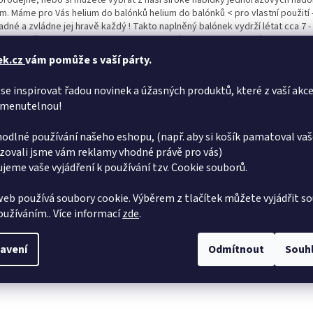
 prodejně, nebo si můžete vybrat z naší široké nabídky jednorázových nád
m. Máme pro Vás helium do balónků helium do balónků < pro vlastní použití 
adné a zvládne jej hravě každý ! Takto naplněný balónek vydrží létat cca 7 - 
pakovaně plnit. Balonek lze nafouknout také vzduchem pomocí kompresoru
ičky, brčka nebo dutou slámkou.
ek.cz
vám pomůže s vaší párty.
se inspirovat řadou novinek a úžasných produktů, které z vaší akce
menutelnou!
odlné používání našeho eshopu, (např. aby si košík pamatoval vaš
zovali jsme vám reklamy vhodné právě pro vás)
jeme vaše vyjádření k používání tzv. Cookie souborů.
eb používá soubory cookie. Výběrem z tlačítek můžete vyjádřit so
používáním.. Více informací
zde
.
avení
Odmítnout
Souh