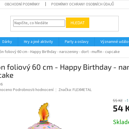
OBCHODNÍ PODMÍNKY
PODMÍNKY OCHRANY OSOBNÍCH ÚDAJŮ
HLEDAT
Dárky
Hry a jiné aktivity
Party a oslavy
Významné událos
ón foliový 60 cm - Happy Birthday - narozeniny - dort - muffin - cupcake
n foliový 60 cm - Happy Birthday - nar
cake
36
né
noceno
Podrobnosti hodnocení
Značka:
FLEXMETAL
ní
u
55 Kč
–1
54 
Měrná
Skla
cena:
ek.