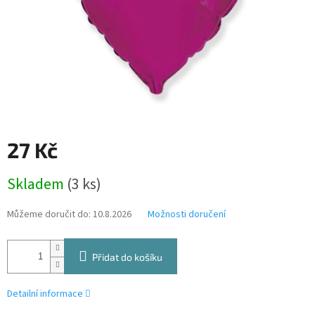
27 Kč
Měrná
Skladem
(3 ks)
cena:
Můžeme doručit do:
10.8.2026
Možnosti doručení
Přidat do košíku
Detailní informace