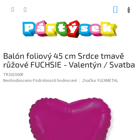
Přejít
NÁKUP
na
obsah
KOŠÍK
Balón foliový 45 cm Srdce tmavě
růžové FUCHSIE - Valentýn / Svatba
TR201500F
Průměrné
Neohodnoceno
Podrobnosti hodnocení
Značka:
FLEXMETAL
hodnocení
produktu
je
0,0
z
5
hvězdiček.