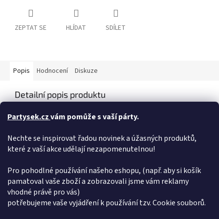
ZEPTAT SE
HLÍDAT
SDÍLET
Popis
Hodnocení
Diskuze
Detailní popis produktu
Vybraný balónek Vám rádi naplníme heliem na naší prodejně,
Partysek.cz
vám pomůže s vaší párty.
nebo si můžete vybrat z naší široké nabídky jednorázových
nádob plněných heliem. Máme pro Vás helium do balónků helium
Nechte se inspirovat řadou novinek a úžasných produktů,
do balónků < pro vlastní použití - ovladání je snadné a zvládne jej
které z vaší akce udělají nezapomenutelnou!
hravě každý ! Takto naplněný balónek vydrží létat cca 7 - 10 dní a
dá se opakovaně plnit. Balonek lze nafouknout také vzduchem
pomocí kompresoru, pumpičky, brčka nebo dutou slámkou.
Pro pohodlné používání našeho eshopu, (např. aby si košík
pamatoval vaše zboží a zobrazovali jsme vám reklamy
Doplňkové parametry
vhodné právě pro vás)
potřebujeme vaše vyjádření k používání tzv. Cookie souborů.
Kategorie
:
Balonky foliové ostatní
EAN
:
8435102306613