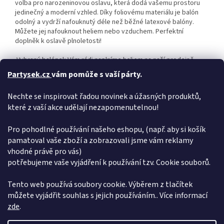
volba pro narozeninovou oslavu, která dodá vašemu prostoru
jedinečný a moderní vzhled. Díky foliovému materiálu je balón
odolný a vydrží nafouknutý déle než běžné latexové balóny.
Můžete jej nafouknout heliem nebo vzduchem. Perfektní
doplněk k oslavě plnoletosti!
Vybraný balónek Vám rádi naplníme heliem na naší prodejně,
nebo si můžete vybrat z naší široké nabídky jednorázových
Partysek.cz
vám pomůže s vaší párty.
nádob plněných heliem. Máme pro Vás helium do balónků helium
do balónků < pro vlastní použití – ovladání je snadné a zvládne jej
Nechte se inspirovat řadou novinek a úžasných produktů,
hravě každý ! Takto naplněný balónek vydrží létat cca 7–10 dní a
které z vaší akce udělají nezapomenutelnou!
dá se opakovaně plnit. Balonek lze nafouknout také vzduchem
pomocí kompresoru, pumpičky, brčka nebo dutou slámkou.
Velikost: 44cm Obsah balení : 1ks
Pro pohodlné používání našeho eshopu, (např. aby si košík
pamatoval vaše zboží a zobrazovali jsme vám reklamy
Doplňkové parametry
vhodné právě pro vás)
potřebujeme vaše vyjádření k používání tzv. Cookie souborů.
Kategorie
:
18
EAN
:
5902973155655
Tento web používá soubory cookie. Výběrem z tlačítek
můžete vyjádřit souhlas s jejich používáním.. Více informací
Z
zde
.
á