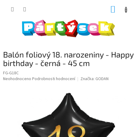
Přejít
NÁKUP
na
obsah
KOŠÍK
Balón foliový 18. narozeniny - Happy
birthday - černá - 45 cm
FG-G18C
Průměrné
Neohodnoceno
Podrobnosti hodnocení
Značka:
GODAN
hodnocení
produktu
je
0,0
z
5
hvězdiček.