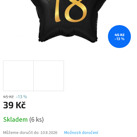
45 Kč
–13 %
45 Kč
–13 %
39 Kč
Měrná
Skladem
(6 ks)
cena:
Můžeme doručit do:
10.8.2026
Možnosti doručení